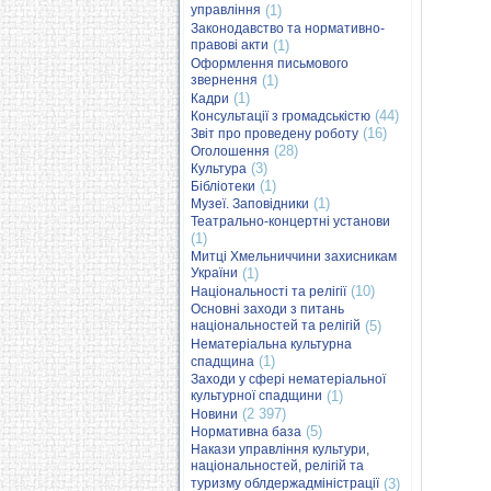
управління
(1)
Законодавство та нормативно-
правові акти
(1)
Оформлення письмового
звернення
(1)
(1)
Кадри
(44)
Консультації з громадськістю
(16)
Звіт про проведену роботу
(28)
Оголошення
(3)
Культура
(1)
Бібліотеки
(1)
Музеї. Заповідники
Театрально-концертні установи
(1)
Митці Хмельниччини захисникам
України
(1)
(10)
Національності та релігії
Основні заходи з питань
національностей та релігій
(5)
Нематеріальна культурна
(1)
спадщина
Заходи у сфері нематеріальної
культурної спадщини
(1)
(2 397)
Новини
(5)
Нормативна база
Накази управління культури,
національностей, релігій та
туризму облдержадміністрації
(3)