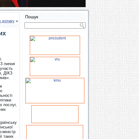
Пошук
я дотику
»
их
і
 3 липня
 участь
в, ДІКЗ
нів».
и
ро
льності
літики
х послуг,
 них
країнську
їнської
-міністр
ї таких