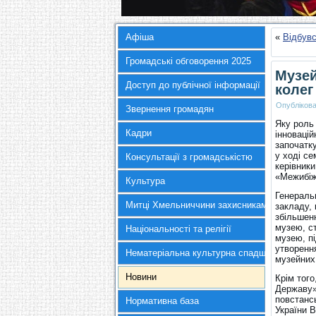
Афіша
«
Відбувс
Громадські обговорення 2025
Музей
Доступ до публічної інформації
колег
Опубліков
Звернення громадян
Яку роль
Кадри
інновацій
започатку
у ході се
Консультації з громадськістю
керівники
«Межибіж
Культура
Генераль
Митці Хмельниччини захисникам України
закладу, 
збільшенн
музею, с
Національності та релігії
музею, п
утворення
Нематеріальна культурна спадщина
музейних 
Новини
Крім того
Державу»
повстансь
Нормативна база
України В