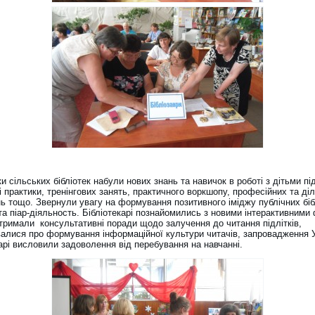
и сільських бібліотек набули нових знань та навичок в роботі з дітьми пі
 практики, тренінгових занять, практичного воркшопу, професійних та ді
ь тощо. Звернули увагу на формування позитивного іміджу публічних біб
та піар-діяльность. Бібліотекарі познайомились з новими інтерактивним
отримали консультативні поради щодо залучення до читання підлітків,
валися про формування інформаційної культури читачів, запровадження 
арі висловили задоволення від перебування на навчанні.