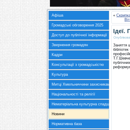
Афіша
«
Скрипка
Ві
Громадські обговорення 2025
Ідеї.
Доступ до публічної інформації
Опубліков
Звернення громадян
Заняття ш
бібліотек
професійн
Кадри
Т.Г.Шевч
публічних
Консультації з громадськістю
реформув
Культура
Митці Хмельниччини захисникам України
Національності та релігії
Нематеріальна культурна спадщина
Новини
Нормативна база