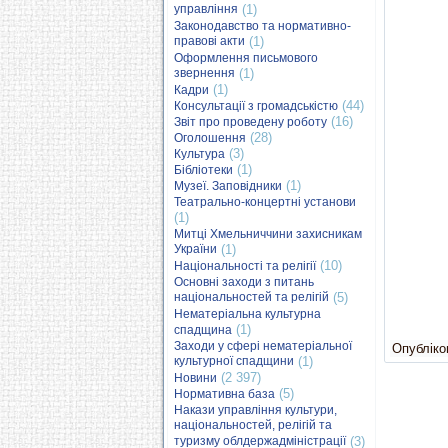
управління
(1)
Законодавство та нормативно-
правові акти
(1)
Оформлення письмового
звернення
(1)
(1)
Кадри
(44)
Консультації з громадськістю
(16)
Звіт про проведену роботу
(28)
Оголошення
(3)
Культура
(1)
Бібліотеки
(1)
Музеї. Заповідники
Театрально-концертні установи
(1)
Митці Хмельниччини захисникам
України
(1)
(10)
Національності та релігії
Основні заходи з питань
національностей та релігій
(5)
Нематеріальна культурна
(1)
спадщина
Заходи у сфері нематеріальної
Опубліков
культурної спадщини
(1)
(2 397)
Новини
(5)
Нормативна база
Накази управління культури,
національностей, релігій та
туризму облдержадміністрації
(3)