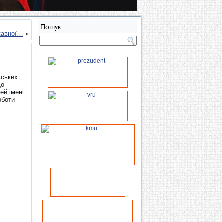
Пошук
ржавної…
»
ьських
До
ей імені
оботи