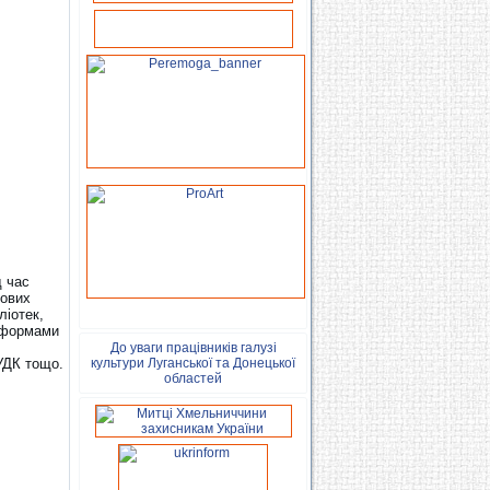
д час
лових
ліотек,
и формами
До уваги працівників галузі
УДК тощо.
культури Луганської та Донецької
областей