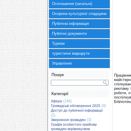
Оголошення (загальні)
Охорона культурної спадщини
Публічна інформація
Публічні документи
Туризм
туристичні маршрути
Управління
Пошук
Працівник
майстерні
спілкуван
рекламу 
роботи, 
Категорії
поспілку
(146)
Афіша
Бібліотек
(9)
Громадські обговорення 2025
Доступ до публічної інформації
(1)
(3)
Звернення громадян
Графік особистого прийому
громадян керівництвом