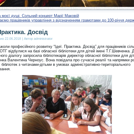
 моєї душі. Сольний концерт Марії Маковій
таємо працівників управління з відзначенням грамотами до 100-річчя де
 Практика. Досвід
ано
22.06.2018
|
Автор
administrator
коли професійного розвитку “Ідеї. Практика. Досвід” для працівників сіл
 ОТГ відбулися на базі обласної бібліотеки для дітей імені Т.Г.Шевченка. 
ого діалогу запросила бібліотекарів директор обласної бібліотеки для діт
енка Валентина Черноус. Вона повідала про сучасні реалії та напрямки р
 бібліотек з читачами-дітьми в умовах адміністративно-територіального
ання.