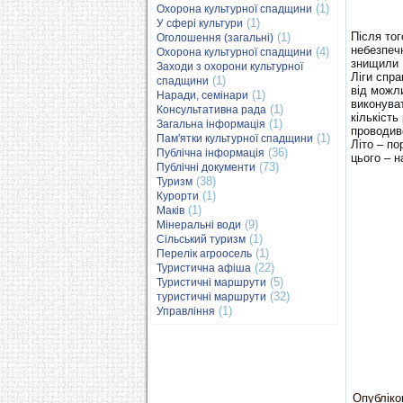
(1)
Охорона культурної спадщини
(1)
У сфері культури
Після то
(1)
Оголошення (загальні)
небезпеч
(4)
Охорона культурної спадщини
знищили 
Заходи з охорони культурної
Ліги спра
(1)
спадщини
від можли
(1)
Наради, семінари
виконува
(1)
Консультативна рада
кількість
(1)
Загальна інформація
проводив
(1)
Пам'ятки культурної спадщини
Літо – по
(36)
Публічна інформація
цього – 
(73)
Публічні документи
(38)
Туризм
(1)
Курорти
(1)
Маків
(9)
Мінеральні води
(1)
Сільський туризм
(1)
Перелік агроосель
(22)
Туристична афіша
(5)
Туристичні маршрути
(32)
туристичні маршрути
(1)
Управління
Опубліков