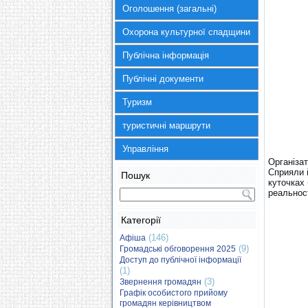
Оголошення (загальні)
Охорона культурної спадщини
Публічна інформація
Публічні документи
Туризм
туристичні маршрути
Управління
Організа
Сприяли 
Пошук
куточках 
реальност
Категорії
(146)
Афіша
(9)
Громадські обговорення 2025
Доступ до публічної інформації
(1)
(3)
Звернення громадян
Графік особистого прийому
громадян керівництвом