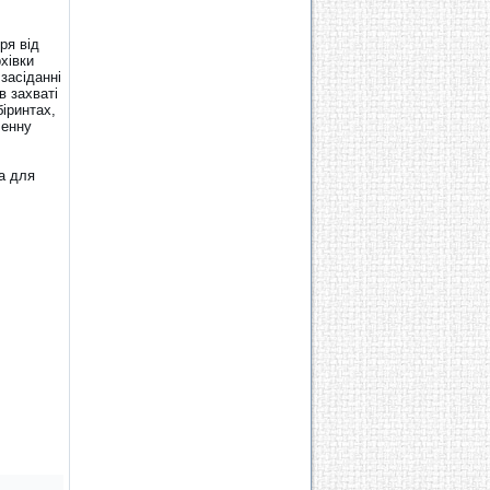
ря від
хівки
засіданні
в захваті
біринтах,
 енну
ка для