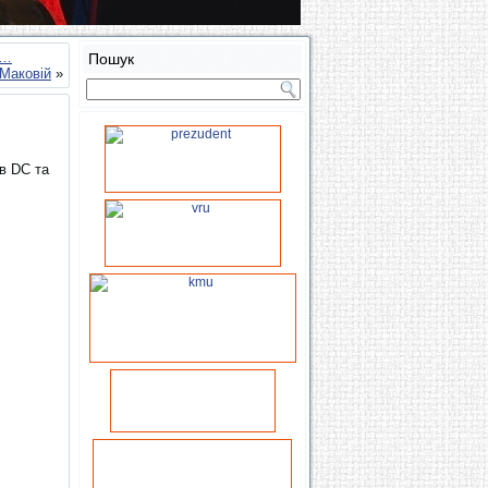
і…
Пошук
 Маковій
»
ів DC та