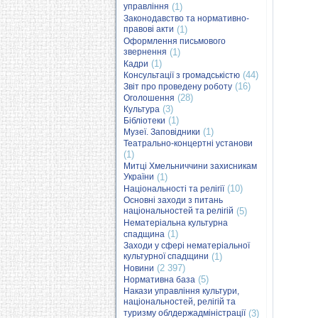
управління
(1)
Законодавство та нормативно-
правові акти
(1)
Оформлення письмового
звернення
(1)
(1)
Кадри
(44)
Консультації з громадськістю
(16)
Звіт про проведену роботу
(28)
Оголошення
(3)
Культура
(1)
Бібліотеки
(1)
Музеї. Заповідники
Театрально-концертні установи
(1)
Митці Хмельниччини захисникам
України
(1)
(10)
Національності та релігії
Основні заходи з питань
національностей та релігій
(5)
Нематеріальна культурна
(1)
спадщина
Заходи у сфері нематеріальної
культурної спадщини
(1)
(2 397)
Новини
(5)
Нормативна база
Накази управління культури,
національностей, релігій та
туризму облдержадміністрації
(3)