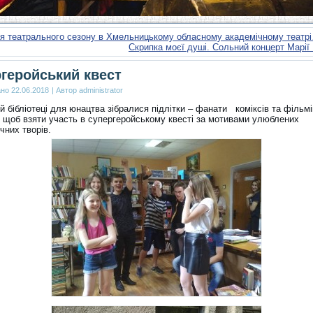
тя театрального сезону в Хмельницькому обласному академічному театр
Скрипка моєї душі. Сольний концерт Марії
геройський квест
ано
22.06.2018
|
Автор
administrator
й бібліотеці для юнацтва зібралися підлітки – фанати коміксів та фільм
щоб взяти участь в супергеройському квесті за мотивами улюблених
чних творів.