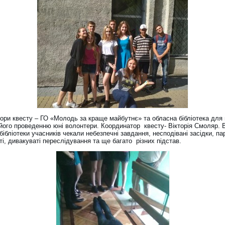
тори квесту – ГО «Молодь за краще майбутнє» та обласна бібліотека для
його проведенню юні волонтери. Координатор квесту- Вікторія Смоляр. В
бібліотеки учасників чекали небезпечні завдання, несподівані засідки, п
і, дивакуваті переслідування та ще багато різних підстав.