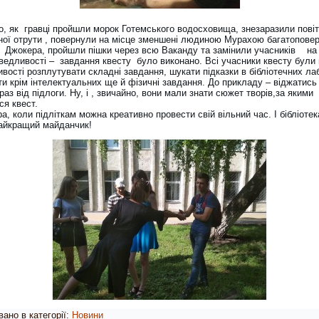
го, як гравці пройшли морок Готемського водосховища, знезаразили повіт
ної отрути , повернули на місце зменшені людиною Мурахою багатоповер
Джокера, пройшли пішки через всю Ваканду та замінили учасників на 
ведливості – завдання квесту було виконано. Всі учасники квесту були 
вості розплутувати складні завдання, шукати підказки в бібліотечних ла
ти крім інтелектуальних ще й фізичні завдання. До прикладу – віджатись
 раз від підлоги. Ну, і , звичайно, вони мали знати сюжет творів,за якими
ся квест.
ра, коли підліткам можна креативно провести свій вільний час. І бібліоте
найкращий майданчик!
ано в категорії:
Новини