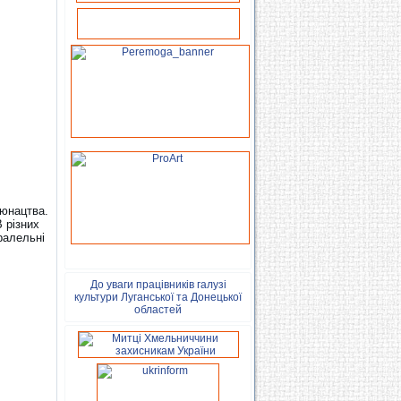
 юнацтва.
 різних
аралельні
До уваги працівників галузі
культури Луганської та Донецької
областей