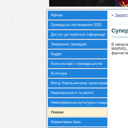
Афіша
«
Закрит
Громадські обговорення 2025
Супер
Доступ до публічної інформації
Опубліков
Звернення громадян
В обласні
MARVEL, 
фантасти
Кадри
Консультації з громадськістю
Культура
Митці Хмельниччини захисникам України
Національності та релігії
Нематеріальна культурна спадщина
Новини
Нормативна база