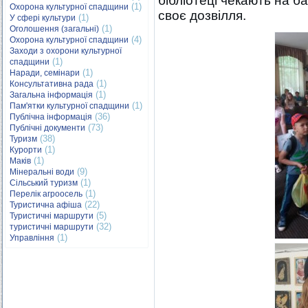
бібліотеці чекають на б
(1)
Охорона культурної спадщини
своє дозвілля.
(1)
У сфері культури
(1)
Оголошення (загальні)
(4)
Охорона культурної спадщини
Заходи з охорони культурної
(1)
спадщини
(1)
Наради, семінари
(1)
Консультативна рада
(1)
Загальна інформація
(1)
Пам'ятки культурної спадщини
(36)
Публічна інформація
(73)
Публічні документи
(38)
Туризм
(1)
Курорти
(1)
Маків
(9)
Мінеральні води
(1)
Сільський туризм
(1)
Перелік агроосель
(22)
Туристична афіша
(5)
Туристичні маршрути
(32)
туристичні маршрути
(1)
Управління