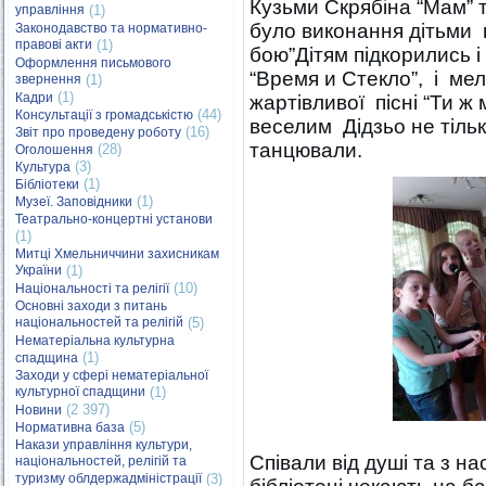
Кузьми Скрябіна “Мам” 
управління
(1)
було виконання дітьми 
Законодавство та нормативно-
правові акти
(1)
бою”Дітям підкорились і
Оформлення письмового
“Время и Стекло”, і мел
звернення
(1)
(1)
Кадри
жартівливої пісні “Ти ж
(44)
Консультації з громадськістю
веселим Дідзьо не тільк
(16)
Звіт про проведену роботу
танцювали.
(28)
Оголошення
(3)
Культура
(1)
Бібліотеки
(1)
Музеї. Заповідники
Театрально-концертні установи
(1)
Митці Хмельниччини захисникам
України
(1)
(10)
Національності та релігії
Основні заходи з питань
національностей та релігій
(5)
Нематеріальна культурна
(1)
спадщина
Заходи у сфері нематеріальної
культурної спадщини
(1)
(2 397)
Новини
(5)
Нормативна база
Накази управління культури,
Співали від душі та з н
національностей, релігій та
туризму облдержадміністрації
(3)