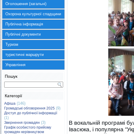
Оголошення (загальні)
Охорона культурної спадщини
Публічна інформація
Публічні документи
Туризм
туристичні маршрути
Управління
Пошук
Категорії
(146)
Афіша
(9)
Громадські обговорення 2025
Доступ до публічної інформації
(1)
В вокальній програмі бу
(3)
Звернення громадян
Графік особистого прийому
Івасюка, і популярна “Ук
громадян керівництвом