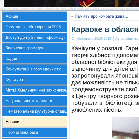
Афіша
«
Пам’ять про комбата жива…
Громадські обговорення 2025
Караоке в обласн
Доступ до публічної інформації
|
Опубліковано
20.06.2018
Автор
administr
Канікули у розпалі. Гарн
Звернення громадян
творчі здібності допома
Кадри
обласної бібліотеки дл
відпочинку для дітей влі
Консультації з громадськістю
запропонували японські 
Культура
дає можливість не тільк
продемонструвати свої
Митці Хмельниччини захисникам України
з Центру творчого розви
Національності та релігії
побували в бібліотеці, 
улюблених пісень.
Нематеріальна культурна спадщина
Новини
Нормативна база