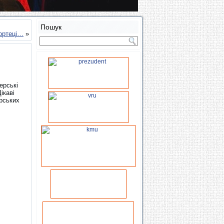
Пошук
ортеці…
»
ерські
ікаві
орських