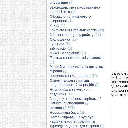
управління
(1)
Законодавство та нормативно-
правові акти
(1)
Оформлення письмового
звернення
(1)
(1)
Кадри
(44)
Консультації з громадськістю
(16)
Звіт про проведену роботу
(28)
Оголошення
(3)
Культура
(1)
Бібліотеки
(1)
Музеї. Заповідники
Театрально-концертні установи
(1)
Митці Хмельниччини захисникам
України
(1)
Загалом 
(10)
Національності та релігії
2018» пок
Основні заходи з питань
театраль
національностей та релігій
(5)
учасників
Нематеріальна культурна
вирішенн
(1)
спадщина
участь у
Заходи у сфері нематеріальної
культурної спадщини
(1)
(2 397)
Новини
(5)
Нормативна база
Накази управління культури,
національностей, релігій та
туризму облдержадміністрації
(3)