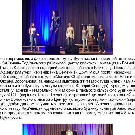
сно переможцями фестивалю-конкурсу були визнані: народний аматорсь
 Кам’янець-Подільського районного центру культури і мистецтва «Розма
к Галина Коротенко) та народний аматорський театр Кам’янець-Подільсько
будинку культури (керівник Інна Семенків). Другі місця посіли народний
кий молодіжний театр-студія «Маски» КЗ «Палац культури міста Нетішин
 Оксана Воропанова) та народний аматорський театр-студія «Лінк» Кам’я
ого міського будинку культури (керівник Валерій Свереда). Кращим у ном
стали учасники «Театральної мініатюри» Більського сільського будинку 
цької ОТГ (керівник Тетяна Гречана), а зразковий дитячий театральний к
чка» Волочиського міського Центру культури і дозвілля «Гармонія» (кер
йко) здобув диплом за участь у фестивалі-конкурсі. Учасниця народного
кого театру Кам’янець-Подільського міського будинку культури Анастасі
к нагороджена дипломом за краще виконання ролі у моновиставі «Моя м
.Пулинович.