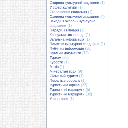
(1)
Охорона культурної спадщини
(1)
У сфері культури
(1)
Оголошення (загальні)
(4)
Охорона культурної спадщини
Заходи з охорони культурної
(1)
спадщини
(1)
Наради, семінари
(1)
Консультативна рада
(1)
Загальна інформація
(1)
Пам'ятки культурної спадщини
(36)
Публічна інформація
(73)
Публічні документи
(38)
Туризм
(1)
Курорти
(1)
Маків
(9)
Мінеральні води
(1)
Сільський туризм
(1)
Перелік агроосель
(22)
Туристична афіша
(5)
Туристичні маршрути
(32)
туристичні маршрути
(1)
Управління