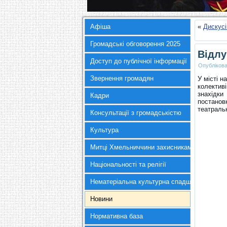
Афіша
«
Дискусі
Громадські обговорення 2025
Відлу
Доступ до публічної інформації
Опубліков
Звернення громадян
У місті 
колектив
знахідки
Кадри
постановк
театральн
Консультації з громадськістю
Культура
Митці Хмельниччини захисникам України
Національності та релігії
Нематеріальна культурна спадщина
Новини
Нормативна база