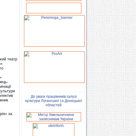
кий театр
й»
го
»
нець-
інації
культури
олектив
До уваги працівників галузі
івник
культури Луганської та Донецької
областей
я
рія» за