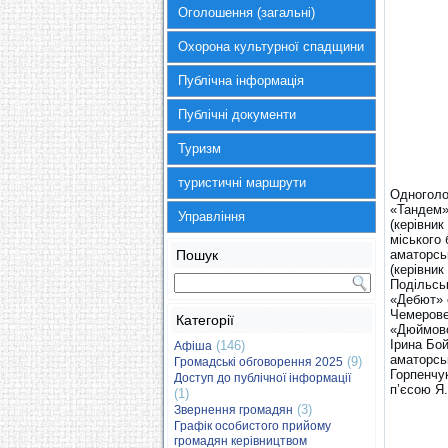
Оголошення (загальні)
Охорона культурної спадщини
Публічна інформація
Публічні документи
Туризм
туристичні маршрути
Одноголо
«Тандем»
Управління
(керівни
міського 
Пошук
аматорсь
(керівник
Подільськ
«Дебют» 
Чемерове
Категорії
«Дюймово
Ірина Бо
(146)
Афіша
аматорсь
(9)
Громадські обговорення 2025
Горпенчу
Доступ до публічної інформації
п’єсою Я
(1)
(3)
Звернення громадян
Графік особистого прийому
громадян керівництвом