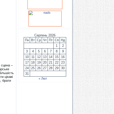
Серпень 2026
Пн
Вт
Ср
Чт
Пт
Сб
Нд
1
2
3
4
5
6
7
8
9
10
11
12
13
14
15
16
17
18
19
20
21
22
23
 сцена –
24
25
26
27
28
29
30
орське
більшість
31
ти цікаві
« Лют
, брати