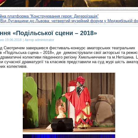
йна платформа “Конструювання героя: Дегероїзація”
Від Луганщини до Львова: четвертий музейний форум у Меджибізькій ф
ння «Подільської сцени – 2018»
ано
19.06.2018
|
Автор
administrator
над Смотричем завершився фестиваль-конкурс аматорських театральних
ів «Подільська сцена – 2018», де демонстрували свої акторські та режис
 драматичні колективи південного регіону Хмельниччини та м.Нетішина. Ц
и сучасної драматургії та класиків представили на суд журі шість амат
их колективів.