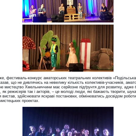
же, фестиваль-конкурс аматорських театральних колективів «Подільська
азав, що не дивлячись на невелику кількість колективів-учасників, амат
не мистецтво Хмельниччини має серйозне підґрунтя для розвитку, адже 
, як режисерів так і акторів, – це молоді люди, які бажають творити, шука
я вистав, здійснювати яскраві постановки, обмінюватись досвідом роботи
 мистецьких проектах.