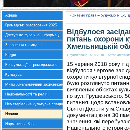
Афіша
«
«Знаємо права – будуємо міцну де
Громадські обговорення 2025
Відбулося засіда
Доступ до публічної інформації
питань охорони к
Хмельницькій об
Звернення громадян
|
Кадри
Опубліковано
15.06.2018
Автор
administr
15 червня 2018 року пі
Консультації з громадськістю
відбулося чергове засі
Культура
охорони культурної спа
було розглянуто питанн
Митці Хмельниччини захисникам України
виявлених об’єктах кул
Національності та релігії
по вул. Грушевського, 50
питання щодо встановле
Нематеріальна культурна спадщина
Святої Дороти у м.Славу
Новини
документацію на 30 пам
значення, які перебува
Нормативна база
Національного історико