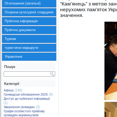
“Кам’янець” з метою за
Оголошення (загальні)
нерухомих пам’яток Укр
Охорона культурної спадщини
значення.
Публічна інформація
Публічні документи
Туризм
туристичні маршрути
Управління
Пошук
Категорії
(146)
Афіша
(9)
Громадські обговорення 2025
Доступ до публічної інформації
(1)
(3)
Звернення громадян
Графік особистого прийому
громадян керівництвом