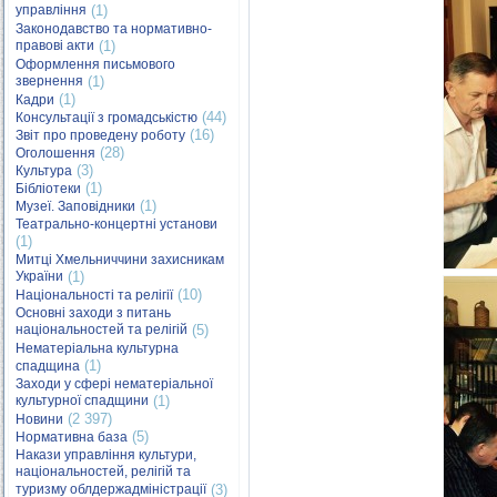
управління
(1)
Законодавство та нормативно-
правові акти
(1)
Оформлення письмового
звернення
(1)
(1)
Кадри
(44)
Консультації з громадськістю
(16)
Звіт про проведену роботу
(28)
Оголошення
(3)
Культура
(1)
Бібліотеки
(1)
Музеї. Заповідники
Театрально-концертні установи
(1)
Митці Хмельниччини захисникам
України
(1)
(10)
Національності та релігії
Основні заходи з питань
національностей та релігій
(5)
Нематеріальна культурна
(1)
спадщина
Заходи у сфері нематеріальної
культурної спадщини
(1)
(2 397)
Новини
(5)
Нормативна база
Накази управління культури,
національностей, релігій та
туризму облдержадміністрації
(3)