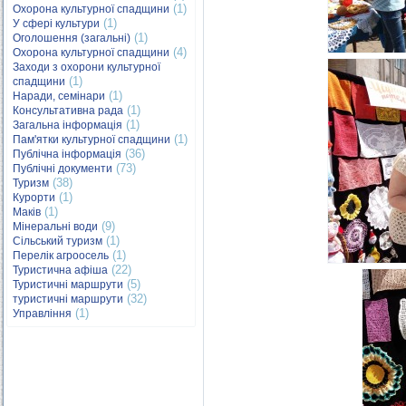
(1)
Охорона культурної спадщини
(1)
У сфері культури
(1)
Оголошення (загальні)
(4)
Охорона культурної спадщини
Заходи з охорони культурної
(1)
спадщини
(1)
Наради, семінари
(1)
Консультативна рада
(1)
Загальна інформація
(1)
Пам'ятки культурної спадщини
(36)
Публічна інформація
(73)
Публічні документи
(38)
Туризм
(1)
Курорти
(1)
Маків
(9)
Мінеральні води
(1)
Сільський туризм
(1)
Перелік агроосель
(22)
Туристична афіша
(5)
Туристичні маршрути
(32)
туристичні маршрути
(1)
Управління