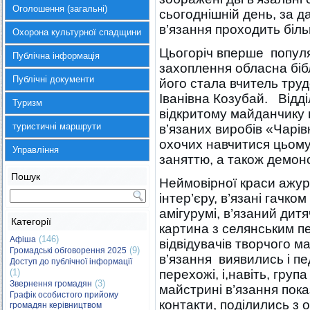
Оголошення (загальні)
сьогоднішній день, за д
в’язання проходить біль
Охорона культурної спадщини
Цьогоріч вперше популя
Публічна інформація
захоплення обласна бібл
Публічні документи
його стала вчитель тр
Іванівна Козубай. Відді
Туризм
відкритому майданчику
туристичні маршрути
в’язаних виробів «Чарів
охочих навчитися цьом
Управління
заняттю, а також демон
Пошук
Неймовірної краси ажурн
інтер’єру, в’язані гачко
амігурумі, в’язаний дит
Категорії
картина з селянським п
(146)
Афіша
відвідувачів творчого 
(9)
Громадські обговорення 2025
в’язання виявились і пед
Доступ до публічної інформації
(1)
перехожі, і,навіть, груп
(3)
Звернення громадян
майстрині в’язання пока
Графік особистого прийому
контакти, поділились з
громадян керівництвом