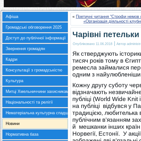
Афіша
«
Поетичні читання “Строфи немов 
«Організація діяльності клу
Громадські обговорення 2025
Чарівні петельки
Доступ до публічної інформації
|
Опубліковано
11.06.2018
Автор
administr
Звернення громадян
Як стверджують історик
Кадри
тисяч років тому в Єгип
ремесла займалися пере
Консультації з громадськістю
одним з найулюбленішим
Культура
Кожну другу суботу черв
відзначають незвичайне 
Митці Хмельниччини захисникам України
публіці (World Wide Knit
Національності та релігії
на публіці відбувся у П
традицією, любителька 
Нематеріальна культурна спадщина
публічним в’язанням з
Новини
й мешканки інших країн 
Норвегії, Естонії. У акц
Нормативна база
зображені дві в’язальні 