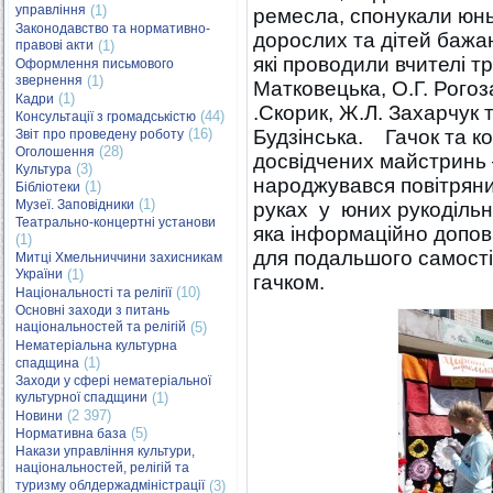
управління
(1)
ремесла, спонукали юнь
Законодавство та нормативно-
дорослих та дітей бажа
правові акти
(1)
які проводили вчителі т
Оформлення письмового
звернення
(1)
Матковецька, О.Г. Рогоза
(1)
Кадри
.Скорик, Ж.Л. Захарчук 
(44)
Консультації з громадськістю
(16)
Будзінська. Гачок та ко
Звіт про проведену роботу
(28)
Оголошення
досвідчених майстринь –
(3)
Культура
народжувався повітряни
(1)
Бібліотеки
(1)
Музеї. Заповідники
руках у юних рукодільни
Театрально-концертні установи
яка інформаційно допов
(1)
для подальшого самості
Митці Хмельниччини захисникам
України
(1)
гачком.
(10)
Національності та релігії
Основні заходи з питань
національностей та релігій
(5)
Нематеріальна культурна
(1)
спадщина
Заходи у сфері нематеріальної
культурної спадщини
(1)
(2 397)
Новини
(5)
Нормативна база
Накази управління культури,
національностей, релігій та
туризму облдержадміністрації
(3)