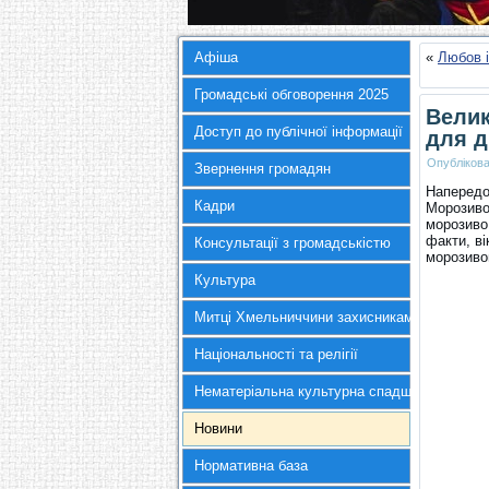
Афіша
«
Любов і
Громадські обговорення 2025
Велик
Доступ до публічної інформації
для д
Опубліков
Звернення громадян
Напередо
Кадри
Морозиво
морозиво 
факти, в
Консультації з громадськістю
морозиво
Культура
Митці Хмельниччини захисникам України
Національності та релігії
Нематеріальна культурна спадщина
Новини
Нормативна база