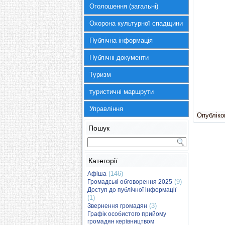
Оголошення (загальні)
Охорона культурної спадщини
Публічна інформація
Публічні документи
Туризм
туристичні маршрути
Управління
Опубліков
Пошук
Категорії
(146)
Афіша
(9)
Громадські обговорення 2025
Доступ до публічної інформації
(1)
(3)
Звернення громадян
Графік особистого прийому
громадян керівництвом