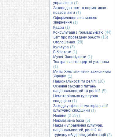
управління
(1)
Законодавство та нормативно-
правові акти
(1)
Оформлення письмового
звернення
(1)
(1)
Кадри
(44)
Консультації з громадськістю
(16)
Звіт про проведену роботу
(28)
Оголошення
(3)
Культура
(1)
Бібліотеки
(1)
Музеї. Заповідники
Театрально-концертні установи
(1)
Митці Хмельниччини захисникам
України
(1)
(10)
Національності та релігії
Основні заходи з питань
національностей та релігій
(5)
Нематеріальна культурна
(1)
спадщина
Заходи у сфері нематеріальної
культурної спадщини
(1)
(2 397)
Новини
(5)
Нормативна база
Накази управління культури,
національностей, релігій та
туризму облдержадміністрації
(3)