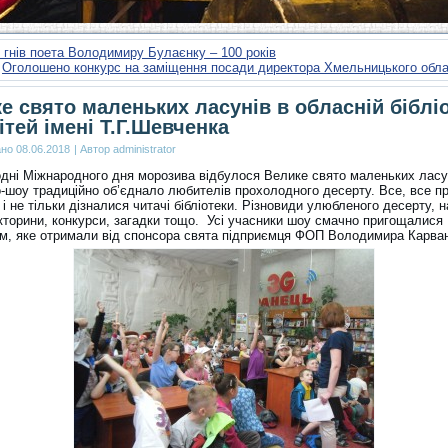
 гнів поета Володимиру Булаєнку – 100 років
Оголошено конкурс на заміщення посади директора Хмельницького обл
е свято маленьких ласунів в обласній бібліо
ітей імені Т.Г.Шевченка
ано
08.06.2018
|
Автор
administrator
дні Міжнародного дня морозива відбулося Велике свято маленьких ласу
-шоу традиційно об’єднало любителів прохолодного десерту. Все, все п
і не тільки дізналися читачі бібліотеки. Різновиди улюбленого десерту, н
ікторини, конкурси, загадки тощо. Усі учасники шоу смачно пригощалися
м, яке отримали від спонсора свята підприємця ФОП Володимира Карва