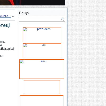
Пошук
асного…
»
теці
нів.
ро
айцікавіші
на.