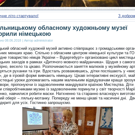
ечне літо стартувало!
З добром
льницькому обласному художньому музеї
орили німецькою
ано
08.06.2018
|
Автор
administrator
ький обласний художній музей активно співпрацює з громадськими орган
ьних менших краю. Спільно з обласним центром німецької культури та ГО
не товариство німців України – Відергебурт» організовано цикл мистець
ицьких заходів в рамках «Дитячого мовного майданчика». Щодня з самого
ірно, весело та цікаво. Розпочинаються заняття малюків у музейному ар
дяться руханки та ігри. Вдосталь розважившись, дітки поспішають у «ми
, де в ігровій формі вивчають німецьку. Цікаві інтерактивні екскурсії, ма
истецькі уроки допомагають нашим маленьким відвідувачам краще зрозу
твори, пропонуючи із задоволенням мандрувати країною Мистецтва. Діти 
 співробітниками музею із задоволенням поринули у світ творчості Марі
нко, навчилися робити маски. Натхненно та старанно власноруч виготов
ий оберіг – ляльку-мотанку. Попереду не менш цікаві та насичені дні. Д
дкриті для усіх. Гостинно запрошуємо.