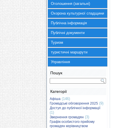
Оголошення (загальні)
Охорона культурної спадщини
Публічна інформація
Публічні документи
Туризм
туристичні маршрути
Управління
Пошук
Категорії
(146)
Афіша
(9)
Громадські обговорення 2025
Доступ до публічної інформації
(1)
(3)
Звернення громадян
Графік особистого прийому
громадян керівництвом