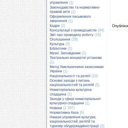
управління
(1)
Законодавство та нормативно-
правові акти
(1)
Оформлення письмового
звернення
(1)
(1)
Кадри
Опубліков
(44)
Консультації з громадськістю
(16)
Звіт про проведену роботу
(28)
Оголошення
(3)
Культура
(1)
Бібліотеки
(1)
Музеї. Заповідники
Театрально-концертні установи
(1)
Митці Хмельниччини захисникам
України
(1)
(10)
Національності та релігії
Основні заходи з питань
національностей та релігій
(5)
Нематеріальна культурна
(1)
спадщина
Заходи у сфері нематеріальної
культурної спадщини
(1)
(2 397)
Новини
(5)
Нормативна база
Накази управління культури,
національностей, релігій та
туризму облдержадміністрації
(3)