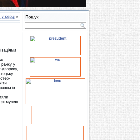
 у серці
»
Пошук
ізаціями
ко-
 ранку у
т-дворику,
стецьку
йстер-
міти
разом із
ї
ляли
вері музею