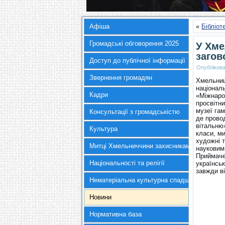
Афіша
«
Бібліот
Громадські обговорення 2025
У Хме
загов
Доступ до публічної інформації
Опубліков
Звернення громадян
Хмельниц
націонал
Кадри
«Міжнарод
просвітн
музеї гам
Консультації з громадськістю
де прово
вітальню»
Культура
класи, м
художні 
Митці Хмельниччини захисникам України
науковими
Приймаче
Національності та релігії
українськ
завжди ві
Нематеріальна культурна спадщина
Новини
Нормативна база