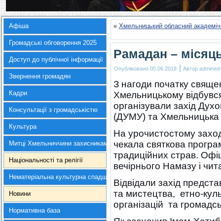
Афіша
«
Хмельницький обласний академіч
Громадські обговорення 2025
Рамадан – місяць
Доступ до публічної інформації
|
Опубліковано
05.06.2018
Автор
administr
Звернення громадян
З нагоди початку свяще
Кадри
Хмельницькому відбувся
організували захід Дух
Консультації з громадськістю
(ДУМУ) та Хмельницька 
Культура
На урочистостому заход
чекала святкова програм
Митці Хмельниччини захисникам України
традиційних страв. Офі
Національності та релігії
вечірнього Намазу і чит
Нематеріальна культурна спадщина
Відвідали захід предста
та мистецтва, етно-кул
Новини
організацій та громадсь
Нормативна база