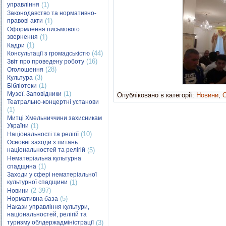
управління
(1)
Законодавство та нормативно-
правові акти
(1)
Оформлення письмового
звернення
(1)
(1)
Кадри
(44)
Консультації з громадськістю
(16)
Звіт про проведену роботу
(28)
Оголошення
(3)
Культура
(1)
Бібліотеки
(1)
Музеї. Заповідники
Опубліковано в категорії:
Новини
,
О
Театрально-концертні установи
(1)
Митці Хмельниччини захисникам
України
(1)
(10)
Національності та релігії
Основні заходи з питань
національностей та релігій
(5)
Нематеріальна культурна
(1)
спадщина
Заходи у сфері нематеріальної
культурної спадщини
(1)
(2 397)
Новини
(5)
Нормативна база
Накази управління культури,
національностей, релігій та
туризму облдержадміністрації
(3)