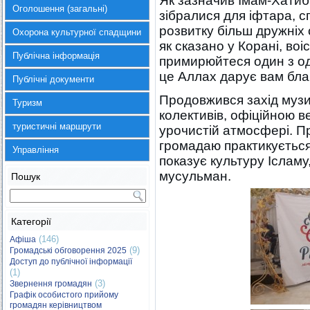
Як зазначив Імам-Хати
Оголошення (загальні)
зібралися для іфтара, с
розвитку більш дружніх
Охорона культурної спадщини
як сказано у Корані, во
Публічна інформація
примирюйтеся один з од
це Аллах дарує вам благ
Публічні документи
Продовжився захід муз
Туризм
колективів, офіційною 
туристичні маршрути
урочистій атмосфері. П
громадаю практикується 
Управління
показує культуру Ісламу
мусульман.
Пошук
Категорії
(146)
Афіша
(9)
Громадські обговорення 2025
Доступ до публічної інформації
(1)
(3)
Звернення громадян
Графік особистого прийому
громадян керівництвом