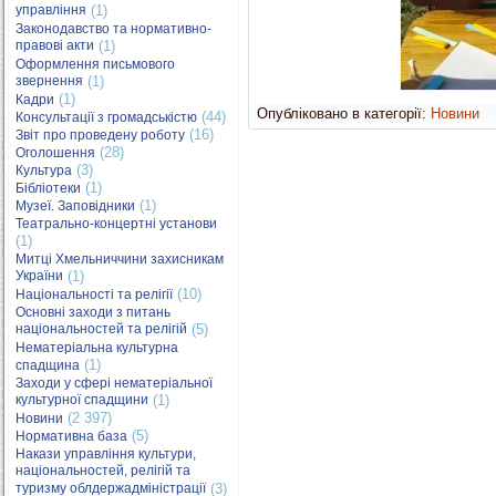
управління
(1)
Законодавство та нормативно-
правові акти
(1)
Оформлення письмового
звернення
(1)
(1)
Кадри
Опубліковано в категорії:
Новини
(44)
Консультації з громадськістю
(16)
Звіт про проведену роботу
(28)
Оголошення
(3)
Культура
(1)
Бібліотеки
(1)
Музеї. Заповідники
Театрально-концертні установи
(1)
Митці Хмельниччини захисникам
України
(1)
(10)
Національності та релігії
Основні заходи з питань
національностей та релігій
(5)
Нематеріальна культурна
(1)
спадщина
Заходи у сфері нематеріальної
культурної спадщини
(1)
(2 397)
Новини
(5)
Нормативна база
Накази управління культури,
національностей, релігій та
туризму облдержадміністрації
(3)