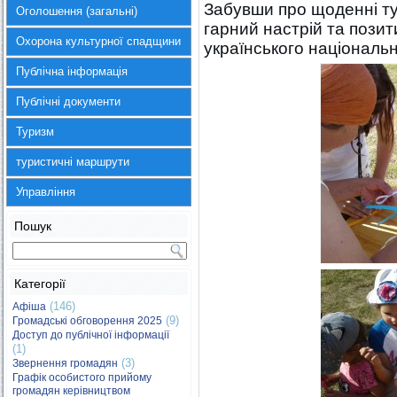
Забувши про щоденні ту
Оголошення (загальні)
гарний настрій та позити
Охорона культурної спадщини
українського національ
Публічна інформація
Публічні документи
Туризм
туристичні маршрути
Управління
Пошук
Категорії
(146)
Афіша
(9)
Громадські обговорення 2025
Доступ до публічної інформації
(1)
(3)
Звернення громадян
Графік особистого прийому
громадян керівництвом