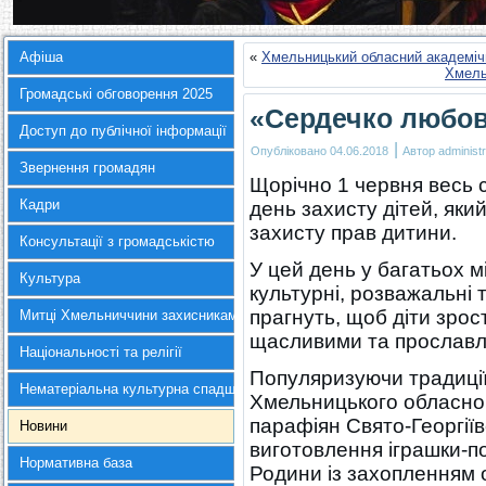
Афіша
«
Хмельницький обласний академіч
Хмель
Громадські обговорення 2025
«Сердечко любов
Доступ до публічної інформації
|
Опубліковано
04.06.2018
Автор
administr
Звернення громадян
Щорічно 1 червня весь 
Кадри
день захисту дітей, яки
захисту прав дитини.
Консультації з громадськістю
У цей день у багатьох м
Культура
культурні, розважальні т
прагнуть, щоб діти зро
Митці Хмельниччини захисникам України
щасливими та прославля
Національності та релігії
Популяризуючи традиції 
Нематеріальна культурна спадщина
Хмельницького обласно
парафіян Свято-Георгії
Новини
виготовлення іграшки-п
Нормативна база
Родини із захопленням 