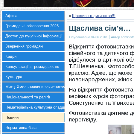
Афіша
«
Щасливого дитинства!!!
Громадські обговорення 2025
Щаслива сім’я…
Доступ до публічної інформації
|
Опубліковано
04.06.2018
Автор
administr
Відкриття фотовиставки
Звернення громадян
сімейного та дитячого 
Кадри
відбулося в арт-холі обл
Т.Г.Шевченка. Фоторобо
Консультації з громадськістю
красою. Адже, що може
Культура
новонароджених, жінок в
Митці Хмельниччини захисникам України
На відкриття фотовиста
керівник курсів фотогра
Національності та релігії
Свистуненко та її вихов
Нематеріальна культурна спадщина
Фотовиставка діятиме д
Новини
перегляду.
Нормативна база