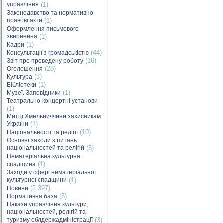
управління
(1)
Законодавство та нормативно-
правові акти
(1)
Оформлення письмового
звернення
(1)
(1)
Кадри
(44)
Консультації з громадськістю
(16)
Звіт про проведену роботу
(28)
Оголошення
(3)
Культура
(1)
Бібліотеки
(1)
Музеї. Заповідники
Театрально-концертні установи
(1)
Митці Хмельниччини захисникам
України
(1)
(10)
Національності та релігії
Основні заходи з питань
національностей та релігій
(5)
Нематеріальна культурна
(1)
спадщина
Заходи у сфері нематеріальної
культурної спадщини
(1)
(2 397)
Новини
(5)
Нормативна база
Накази управління культури,
національностей, релігій та
туризму облдержадміністрації
(3)