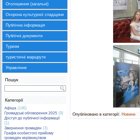
Оголошення (загальні)
Охорона культурної спадщини
Публічна інформація
Публічні документи
Туризм
туристичні маршрути
Управління
Пошук
Категорії
(146)
Афіша
(9)
Громадські обговорення 2025
Опубліковано в категорії:
Новини
Доступ до публічної інформації
(1)
(3)
Звернення громадян
Графік особистого прийому
громадян керівництвом