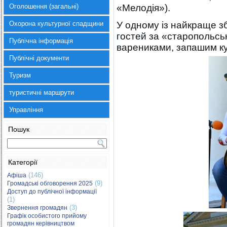
Оголошення (загальні)
«Мелодія»).
Охорона культурної спадщини
У одному із найкраще зб
гостей за «старопольсь
Публічна інформація
варениками, запашим к
Публічні документи
Туризм
туристичні маршрути
Управління
Пошук
Категорії
(146)
Афіша
(9)
Громадські обговорення 2025
Доступ до публічної інформації
(1)
(3)
Звернення громадян
Графік особистого прийому
громадян керівництвом