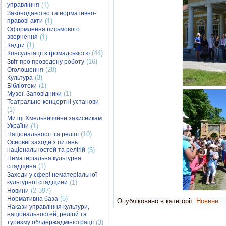
управління
(1)
Законодавство та нормативно-
правові акти
(1)
Оформлення письмового
звернення
(1)
(1)
Кадри
(44)
Консультації з громадськістю
(16)
Звіт про проведену роботу
(28)
Оголошення
(3)
Культура
(1)
Бібліотеки
(1)
Музеї. Заповідники
Театрально-концертні установи
(1)
Митці Хмельниччини захисникам
України
(1)
(10)
Національності та релігії
Основні заходи з питань
національностей та релігій
(5)
Нематеріальна культурна
(1)
спадщина
Заходи у сфері нематеріальної
культурної спадщини
(1)
(2 397)
Новини
(5)
Нормативна база
Опубліковано в категорії:
Новини
Накази управління культури,
національностей, релігій та
туризму облдержадміністрації
(3)