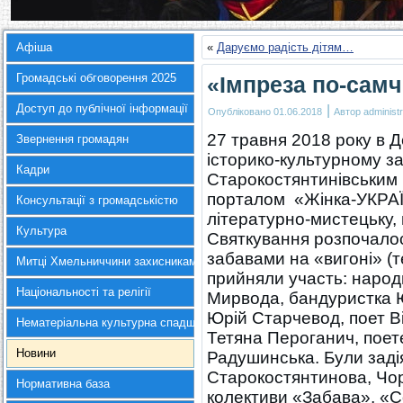
Афіша
«
Даруємо радість дітям…
Громадські обговорення 2025
«Імпреза по-самч
Доступ до публічної інформації
|
Опубліковано
01.06.2018
Автор
administr
27 травня 2018 року в 
Звернення громадян
історико-культурному з
Кадри
Старокостянтинівським
порталом «Жінка-УКРАЇ
Консультації з громадськістю
літературно-мистецьку, 
Культура
Святкування розпочалос
забавами на «вигоні» (т
Митці Хмельниччини захисникам України
прийняли участь: народ
Національності та релігії
Мирвода, бандуристка Ю
Юрій Старчевод, поет В
Нематеріальна культурна спадщина
Тетяна Пероганич, поет
Новини
Радушинська. Були задія
Старокостянтинова, Чор
Нормативна база
колективи «Забава», «С