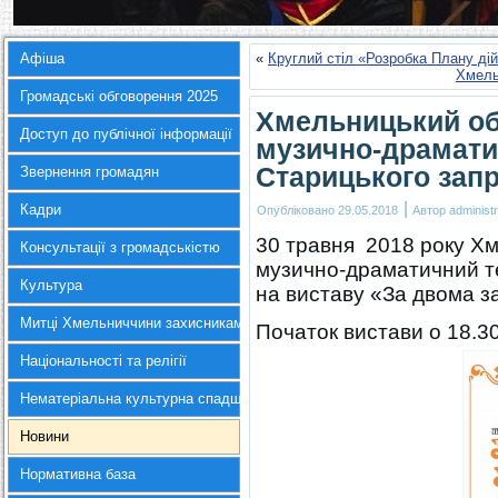
Афіша
«
Круглий стіл «Розробка Плану ді
Хмель
Громадські обговорення 2025
Хмельницький об
Доступ до публічної інформації
музично-драматич
Старицького зап
Звернення громадян
|
Кадри
Опубліковано
29.05.2018
Автор
administr
30 травня 2018 року Х
Консультації з громадськістю
музично-драматичний те
Культура
на виставу «За двома з
Митці Хмельниччини захисникам України
Початок вистави о 18.30
Національності та релігії
Нематеріальна культурна спадщина
Новини
Нормативна база