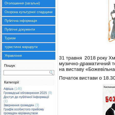
Оголошення (загальні)
Охорона культурної спадщини
Публічна інформація
Публічні документи
Туризм
туристичні маршрути
Управління
31 травня 2018 року Х
музично-драматичний те
Пошук
на виставу «Божевільна
Початок вистави о 18.30
Категорії
(146)
Афіша
(9)
Громадські обговорення 2025
Доступ до публічної інформації
(1)
(3)
Звернення громадян
Графік особистого прийому
громадян керівництвом