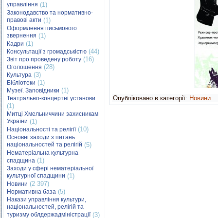
управління
(1)
Законодавство та нормативно-
правові акти
(1)
Оформлення письмового
звернення
(1)
(1)
Кадри
(44)
Консультації з громадськістю
(16)
Звіт про проведену роботу
(28)
Оголошення
(3)
Культура
(1)
Бібліотеки
(1)
Музеї. Заповідники
Опубліковано в категорії:
Новини
Театрально-концертні установи
(1)
Митці Хмельниччини захисникам
України
(1)
(10)
Національності та релігії
Основні заходи з питань
національностей та релігій
(5)
Нематеріальна культурна
(1)
спадщина
Заходи у сфері нематеріальної
культурної спадщини
(1)
(2 397)
Новини
(5)
Нормативна база
Накази управління культури,
національностей, релігій та
туризму облдержадміністрації
(3)