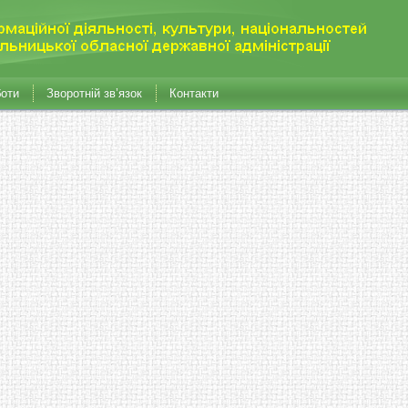
боти
Зворотній зв’язок
Контакти