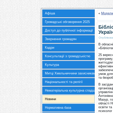
Афіша
«
Моделюв
Громадські обговорення 2025
Біблі
Доступ до публічної інформації
Украї
Опубліков
Звернення громадян
В обласні
Кадри
«Бібліоте
25 верес
Консультації з громадськістю
програму,
життєдіял
Культура
ефективн
забезпече
Митці Хмельниччини захисникам України
умов для 
та безроб
Національності та релігії
В засідан
організац
Нематеріальна культурна спадщина
управлін
Антонівн
Новини
Мазур, го
області 
освіти т
Нормативна база
психолог 