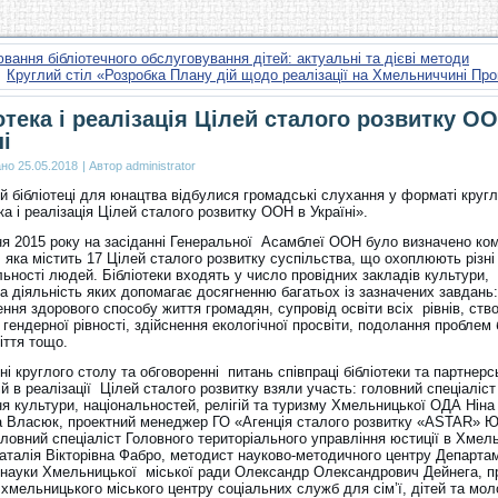
ання бібліотечного обслуговування дітей: актуальні та дієві методи
Круглий стіл «Розробка Плану дій щодо реалізації на Хмельниччині П
отека і реалізація Цілей сталого розвитку О
ні
ано
25.05.2018
|
Автор
administrator
й бібліотеці для юнацтва відбулися громадські слухання у форматі круг
ка і реалізація Цілей сталого розвитку ООН в Україні».
ня 2015 року на засіданні Генеральної Асамблеї ООН було визначено ко
 яка містить 17 Цілей сталого розвитку суспільства, що охоплюють різн
ьності людей. Бібліотеки входять у число провідних закладів культури,
а діяльність яких допомагає досягненню багатьох із зазначених завдань:
ння здорового способу життя громадян, супровід освіти всіх рівнів, ств
гендерної рівності, здійснення екологічної просвіти, подолання проблем 
іття тощо.
ні круглого столу та обговоренні питань співпраці бібліотеки та партнерс
ій в реалізації Цілей сталого розвитку взяли участь: головний спеціаліст
ня культури, національностей, релігій та туризму Хмельницької ОДА Ніна
а Власюк, проектний менеджер ГО «Агенція сталого розвитку «ASTAR» Ю
ловний спеціаліст Головного територіального управління юстиції в Хмел
Наталія Вікторівна Фабро, методист науково-методичного центру Департа
а науки Хмельницької міської ради Олександр Олександрович Дейнега, п
хмельницького міського центру соціальних служб для сім’ї, дітей та мол