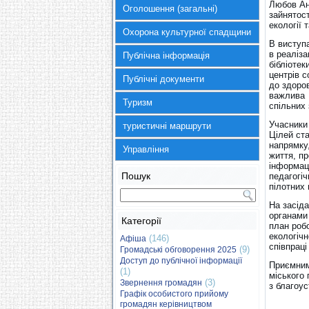
Любов Ан
Оголошення (загальні)
зайнятост
екології 
Охорона культурної спадщини
В виступа
в реаліза
Публічна інформація
бібліотек
центрів 
Публічні документи
до здоров
важлива 
Туризм
спільних 
Учасники 
туристичні маршрути
Цілей ста
напрямку
Управління
життя, пр
інформац
Пошук
педагогіч
пілотних 
На засід
органами 
Категорії
план роб
екологічн
(146)
Афіша
співпраці
(9)
Громадські обговорення 2025
Доступ до публічної інформації
Приємним
(1)
міського 
(3)
Звернення громадян
з благоус
Графік особистого прийому
громадян керівництвом