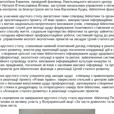
атоліївна Кирилюк, провідний фахівець Хмельницького міського центру
і Наталія В’ячеславівна Вітман, заступник начальника управління з пита
та контролю за благоустроєм міста Інна Василівна Куцка, бібліотечні фахі
х учасників круглого столу висвітлено теми співпраці бібліотеки та орган
ції просвітницького проекту «Я маю право», використання інформаційних 
и з метою національно-патріотичного виховання учнів, співпраця бібліотек
соціальних служб для молоді щодо формування позитивного ставлення ю
ого способу життя, соціальне партнерство бібліотеки та центру зайнятост
складова ефективної профорієнтаційної роботи, системний підхід до реал
з управлінням екології екологічних проектів на засадах Цілей сталого ро
круглого столу, схваливши наявний позитивний досвід співпраці в реаліз
лого розвитку, внесли ряд пропозицій щодо посилення координації дій в
, створення цілісної системи бібліотечного інформування щодо здоровог
офорієнтації, екологічної ситуації в країні та регіоні, забезпечення систе
ійного супроводу освіти, виховання інформаційної культури юнацтва та
них працівників, посилення зв’язків з засобами масової інформації та орг
проектів для бібліотечних фахівців з реалізації Цілей сталого розвитку.
анні круглого столу ухвалили ряд заходів щодо співпраці з правоохорон
в реалізації проекту «Я маю право», накреслили спільний з центром зайн
оти з батьками випускників щодо профорієнтації, запланували створення
ої стежки в дендропарку та літературного скверу біля бібліотеки, наміти
 з «Агенцією сталого розвитку» в реалізації соціальних проектів.
 сюрпризом на завершення круглого столу стало вручення бібліотеці По
голови за активну участь у Всеукраїнській акції «За чисте довкілля» та 
трою міста.