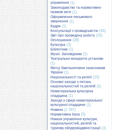
управління
(1)
Законодавство та нормативно-
правові акти
(1)
Оформлення письмового
звернення
(1)
(1)
Кадри
(44)
Консультації з громадськістю
(16)
Звіт про проведену роботу
(28)
Оголошення
(3)
Культура
(1)
Бібліотеки
(1)
Музеї. Заповідники
Театрально-концертні установи
(1)
Митці Хмельниччини захисникам
України
(1)
(10)
Національності та релігії
Основні заходи з питань
національностей та релігій
(5)
Нематеріальна культурна
(1)
спадщина
Заходи у сфері нематеріальної
культурної спадщини
(1)
(2 397)
Новини
(5)
Нормативна база
Накази управління культури,
національностей, релігій та
туризму облдержадміністрації
(3)