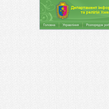
Головна
Управління
Розпорядок ро