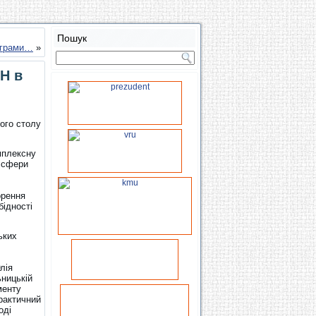
Пошук
рограми…
»
ОН в
лого столу
мплексну
і сфери
орення
бідності
ьких
лія
ьницькій
менту
рактичний
оді