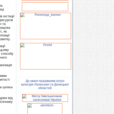
нь
вці.
ів юстиції
ресурсів
и та
нацтва
і, як
ізації
звитку.
ації
 цьому
о способу
много
анізація
ними
ятості
До уваги працівників галузі
культури Луганської та Донецької
ли шляхи
областей
дяки від
місячнику