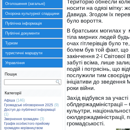
Територію обнесли колю
Оголошення (загальні)
носити на одязі мітку: ж
Охорона культурної спадщини
Давида. Згодом їх переве
було вороття.
Публічна інформація
В братських могилах у м
Публічні документи
тіла мирних людей будь
очах гітлерівців було т
Туризм
болем був той факт, що 
туристичні маршрути
закінчення 2-ї Світової 
забуті всіма, лише залиш
Управління
подій і потрясінь, що від
Пошук
послужили тим своєрід
ініціативи до зведення 
роки війни.
Категорії
Захід відбувся за участ
(146)
Афіша
облдержадміністрації – 
(9)
Громадські обговорення 2025
Доступ до публічної інформації
кульутри, національност
(1)
оюлдержадміністрації, п
(3)
Звернення громадян
громадськості.
Графік особистого прийому
громадян керівництвом