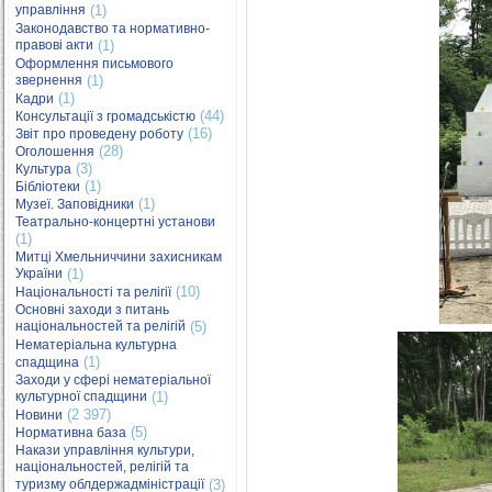
управління
(1)
Законодавство та нормативно-
правові акти
(1)
Оформлення письмового
звернення
(1)
(1)
Кадри
(44)
Консультації з громадськістю
(16)
Звіт про проведену роботу
(28)
Оголошення
(3)
Культура
(1)
Бібліотеки
(1)
Музеї. Заповідники
Театрально-концертні установи
(1)
Митці Хмельниччини захисникам
України
(1)
(10)
Національності та релігії
Основні заходи з питань
національностей та релігій
(5)
Нематеріальна культурна
(1)
спадщина
Заходи у сфері нематеріальної
культурної спадщини
(1)
(2 397)
Новини
(5)
Нормативна база
Накази управління культури,
національностей, релігій та
туризму облдержадміністрації
(3)