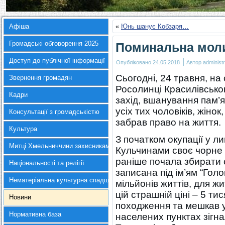
Афіша
«
Юнь шанує Кобзаря…
Громадські обговорення 2025
Поминальна мол
Доступ до публічної інформації
|
Опубліковано
24.05.2018
Автор
administr
Сьогодні, 24 травня, на
Звернення громадян
Росолинці Красилівсько
Кадри
захід, вшанування пам’я
усіх тих чоловіків, жіно
Консультації з громадськістю
забрав право на життя.
Культура
З початком окупації у л
Митці Хмельниччини захисникам України
Кульчинами своє чорне к
раніше почала збирати с
Національності та релігії
записана під ім’ям “Голок
Нематеріальна культурна спадщина
мільйонів життів, для жи
цій страшній ціні – 5 ти
Новини
походження та мешкав 
Нормативна база
населених пунктах зігна