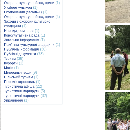
(1)
Охорона культурної спадщини
(1)
У сфері культури
(1)
Оголошення (загальні)
(4)
Охорона культурної спадщини
Заходи з охорони культурної
(1)
спадщини
(1)
Наради, семінари
(1)
Консультативна рада
(1)
Загальна інформація
(1)
Пам'ятки культурної спадщини
(36)
Публічна інформація
(73)
Публічні документи
(38)
Туризм
(1)
Курорти
(1)
Маків
(9)
Мінеральні води
(1)
Сільський туризм
(1)
Перелік агроосель
(22)
Туристична афіша
(5)
Туристичні маршрути
(32)
туристичні маршрути
(1)
Управління