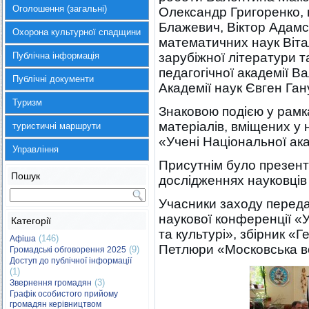
Оголошення (загальні)
Олександр Григоренко, 
Блажевич, Віктор Адамсь
Охорона культурної спадщини
математичних наук Віта
Публічна інформація
зарубіжної літератури т
педагогічної академії В
Публічні документи
Академії наук Євген Га
Туризм
Знаковою подією у рамк
матеріалів, вміщених у 
туристичні маршрути
«Учені Національної ак
Управління
Присутнім було презент
Пошук
дослідженнях науковців 
Учасники заходу переда
наукової конференції «У
Категорії
та культурі», збірник «
(146)
Афіша
Петлюри «Московська в
(9)
Громадські обговорення 2025
Доступ до публічної інформації
(1)
(3)
Звернення громадян
Графік особистого прийому
громадян керівництвом