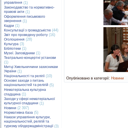
управління
(1)
Законодавство та нормативно-
правові акти
(1)
Оформлення письмового
звернення
(1)
(1)
Кадри
(44)
Консультації з громадськістю
(16)
Звіт про проведену роботу
(28)
Оголошення
(3)
Культура
(1)
Бібліотеки
(1)
Музеї. Заповідники
Театрально-концертні установи
(1)
Митці Хмельниччини захисникам
України
(1)
(10)
Національності та релігії
Опубліковано в категорії:
Новини
Основні заходи з питань
національностей та релігій
(5)
Нематеріальна культурна
(1)
спадщина
Заходи у сфері нематеріальної
культурної спадщини
(1)
(2 397)
Новини
(5)
Нормативна база
Накази управління культури,
національностей, релігій та
туризму облдержадміністрації
(3)