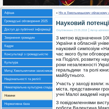
Афіша
«
Ніч в Хмельницькому обласному 
Громадські обговорення 2025
Науковий потенц
Доступ до публічної інформації
|
Опубліковано
23.05.2018
Автор
administr
З метою відзначення 100
Звернення громадян
України в обласній уніве
Кадри
науковий симпозіум «На
час якого були обговоре
Консультації з громадськістю
на Поділлі, розвитку н
Культура
роки незалежності Украї
геральдики та ролі юни
Митці Хмельниччини захисникам України
майбутнього.
Національності та релігії
Участь у заході взяли: 
Нематеріальна культурна спадщина
міста, представники гро
учні Малої академії наук
Новини
З повідомленнями висту
Нормативна база
роботи Валентина Маков