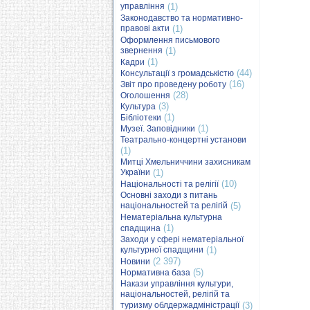
управління
(1)
Законодавство та нормативно-
правові акти
(1)
Оформлення письмового
звернення
(1)
(1)
Кадри
(44)
Консультації з громадськістю
(16)
Звіт про проведену роботу
(28)
Оголошення
(3)
Культура
(1)
Бібліотеки
(1)
Музеї. Заповідники
Театрально-концертні установи
(1)
Митці Хмельниччини захисникам
України
(1)
(10)
Національності та релігії
Основні заходи з питань
національностей та релігій
(5)
Нематеріальна культурна
(1)
спадщина
Заходи у сфері нематеріальної
культурної спадщини
(1)
(2 397)
Новини
(5)
Нормативна база
Накази управління культури,
національностей, релігій та
туризму облдержадміністрації
(3)