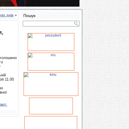
ніх днів
»
Пошук
и,
 оголошено
го
у
ьній
об 11.00
ро
вної
акл.