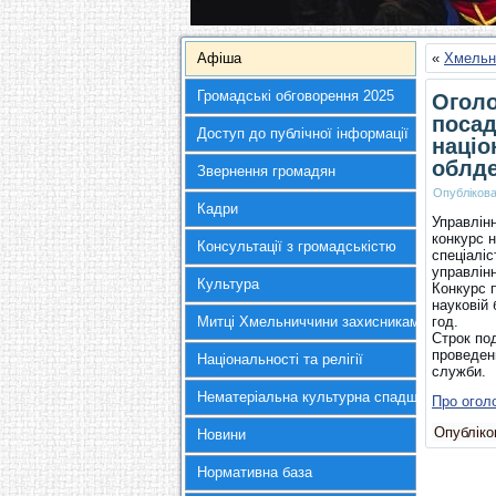
Афіша
«
Хмельн
Громадські обговорення 2025
Оголо
посад
Доступ до публічної інформації
націо
облде
Звернення громадян
Опубліков
Кадри
Управлінн
конкурс 
Консультації з громадськістю
спеціаліс
управлінн
Культура
Конкурс 
науковій 
Митці Хмельниччини захисникам України
год.
Строк по
проведен
Національності та релігії
служби.
Нематеріальна культурна спадщина
Про оголо
Опубліков
Новини
Нормативна база