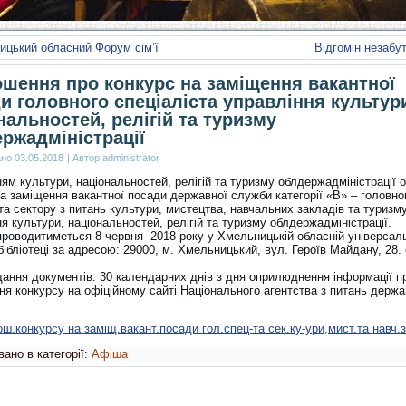
ицький обласний Форум сім’ї
Відгомін незабут
шення про конкурс на заміщення вакантної
и головного спеціаліста управління культур
нальностей, релігій та туризму
ржадміністрації
ано
03.05.2018
|
Автор
administrator
ям культури, національностей, релігій та туризму облдержадміністрації
на заміщення вакантної посади державної служби категорії «В» – головно
та сектору з питань культури, мистецтва, навчальних закладів та туризм
я культури, національностей, релігій та туризму облдержадміністрації.
проводитиметься 8 червня 2018 року у Хмельницькій обласній універсал
бібліотеці за адресою: 29000, м. Хмельницький, вул. Героїв Майдану, 28. 
дання документів: 30 календарних днів з дня оприлюднення інформації п
ня конкурсу на офіційному сайті Національного агентства з питань держа
ш.конкурсу на заміщ.вакант.посади гол.спец-та сек.ку-ури,мист.та навч.з
ано в категорії:
Афіша