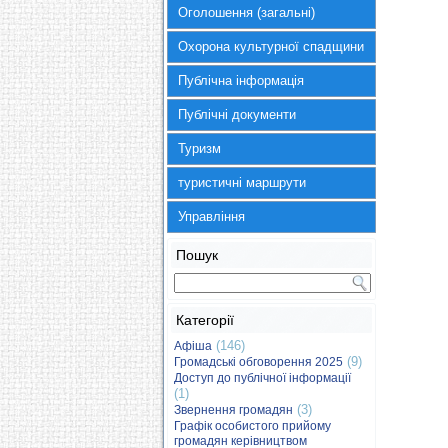
Оголошення (загальні)
Охорона культурної спадщини
Публічна інформація
Публічні документи
Туризм
туристичні маршрути
Управління
Пошук
Категорії
(146)
Афіша
(9)
Громадські обговорення 2025
Доступ до публічної інформації
(1)
(3)
Звернення громадян
Графік особистого прийому
громадян керівництвом