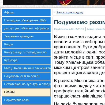
Афіша
«
Книга зцілює душу
Громадські обговорення 2025
Подумаємо разом
Доступ до публічної інформації
|
Опубліковано
03.05.2018
Автор
administr
В житті кожної людини н
Звернення громадян
визначитися з вибором 
Кадри
крок повинен бути добр
дати молодій людині ро
Консультації з громадськістю
знайти місце в світі пр
Культура
Тому Хмельницька облас
міським центром зайнят
Митці Хмельниччини захисникам України
просвітницькі заходи дл
Національності та релігії
В рамках Місячника абіт
Нематеріальна культурна спадщина
фахівцями відділу чита
профорієнтаційний захід
Новини
старшокласників ліцею
Нормативна база
На захід були запрошені