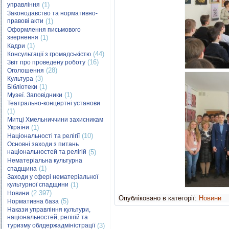
управління
(1)
Законодавство та нормативно-
правові акти
(1)
Оформлення письмового
звернення
(1)
(1)
Кадри
(44)
Консультації з громадськістю
(16)
Звіт про проведену роботу
(28)
Оголошення
(3)
Культура
(1)
Бібліотеки
(1)
Музеї. Заповідники
Театрально-концертні установи
(1)
Митці Хмельниччини захисникам
України
(1)
(10)
Національності та релігії
Основні заходи з питань
національностей та релігій
(5)
Нематеріальна культурна
(1)
спадщина
Заходи у сфері нематеріальної
культурної спадщини
(1)
(2 397)
Новини
Опубліковано в категорії:
Новини
(5)
Нормативна база
Накази управління культури,
національностей, релігій та
туризму облдержадміністрації
(3)