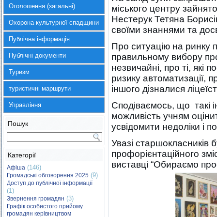
Оголошення (загальні)
міського центру зайнят
Нестерук Тетяна Борисів
Охорона культурної спадщини
своїми знаннями та дос
Публічна інформація
Про ситуацію на ринку п
Публічні документи
правильному вибору проф
незвичайні, про ті, які п
Туризм
ризику автоматизації, п
іншого дізналися ліцеїсти
туристичні маршрути
Сподіваємось, що такі і
Управління
можливість учням оцінит
Пошук
усвідомити недоліки і п
Увазі старшокласників 
профорієнтаційного зміс
Категорії
виставці “Обираємо про
(146)
Афіша
(9)
Громадські обговорення 2025
Доступ до публічної інформації
(1)
(3)
Звернення громадян
Графік особистого прийому
громадян керівництвом