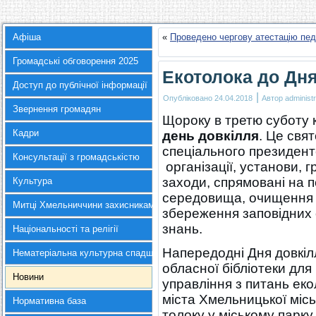
Афіша
«
Проведено чергову атестацію пед
Громадські обговорення 2025
Екотолока до Дн
Доступ до публічної інформації
|
Опубліковано
24.04.2018
Автор
administr
Звернення громадян
Щороку в третю суботу 
Кадри
день довкілля
. Це свя
спеціального президентс
Консультації з громадськістю
організації, установи, 
заходи, спрямовані на 
Культура
середовища, очищення 
Митці Хмельниччини захисникам України
збереження заповідних 
знань.
Національності та релігії
Напередодні Дня довкілл
Нематеріальна культурна спадщина
обласної бібліотеки для
Новини
управління з питань еко
міста Хмельницької місь
Нормативна база
толоку у міському парку