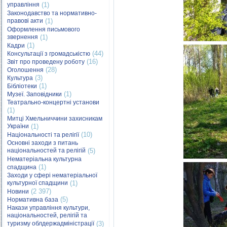
управління
(1)
Законодавство та нормативно-
правові акти
(1)
Оформлення письмового
звернення
(1)
(1)
Кадри
(44)
Консультації з громадськістю
(16)
Звіт про проведену роботу
(28)
Оголошення
(3)
Культура
(1)
Бібліотеки
(1)
Музеї. Заповідники
Театрально-концертні установи
(1)
Митці Хмельниччини захисникам
України
(1)
(10)
Національності та релігії
Основні заходи з питань
національностей та релігій
(5)
Нематеріальна культурна
(1)
спадщина
Заходи у сфері нематеріальної
культурної спадщини
(1)
(2 397)
Новини
(5)
Нормативна база
Накази управління культури,
національностей, релігій та
туризму облдержадміністрації
(3)