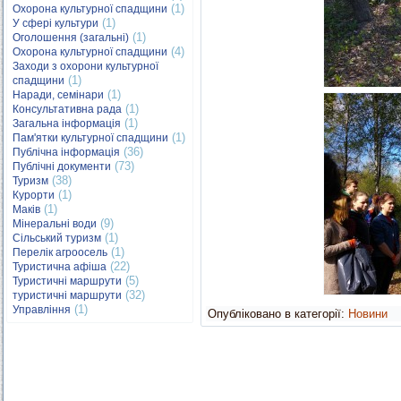
(1)
Охорона культурної спадщини
(1)
У сфері культури
(1)
Оголошення (загальні)
(4)
Охорона культурної спадщини
Заходи з охорони культурної
(1)
спадщини
(1)
Наради, семінари
(1)
Консультативна рада
(1)
Загальна інформація
(1)
Пам'ятки культурної спадщини
(36)
Публічна інформація
(73)
Публічні документи
(38)
Туризм
(1)
Курорти
(1)
Маків
(9)
Мінеральні води
(1)
Сільський туризм
(1)
Перелік агроосель
(22)
Туристична афіша
(5)
Туристичні маршрути
(32)
туристичні маршрути
(1)
Управління
Опубліковано в категорії:
Новини