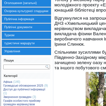
Оголошення (загальні)
молодіжного проекту «Ek
юнацькій бібліотеці впр
Охорона культурної спадщини
Відгукнулися на запроше
Публічна інформація
ДНЗ «Хмельницький цен
Публічні документи
керівництвом викладача 
викладача фізики Вален
Туризм
виробничого навчання І
туристичні маршрути
Ірини Слинюк.
Управління
Спільними зусиллями б
Південно-Західному мік
Пошук
зачищено зелену оазу на
та іншого побутового см
Категорії
(146)
Афіша
(9)
Громадські обговорення 2025
Доступ до публічної інформації
(1)
(3)
Звернення громадян
Графік особистого прийому
громадян керівництвом