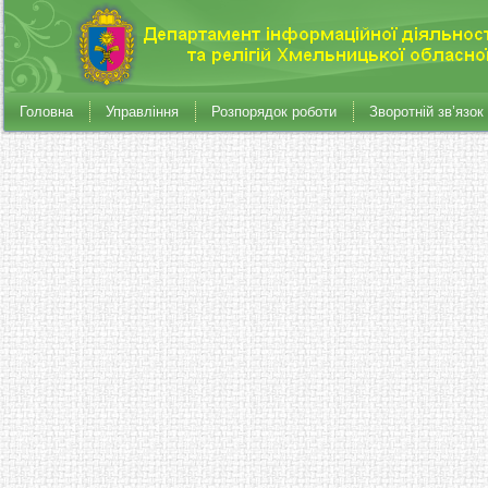
Головна
Управління
Розпорядок роботи
Зворотній зв’язок