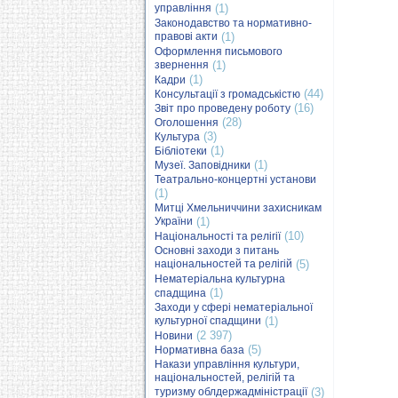
управління
(1)
Законодавство та нормативно-
правові акти
(1)
Оформлення письмового
звернення
(1)
(1)
Кадри
(44)
Консультації з громадськістю
(16)
Звіт про проведену роботу
(28)
Оголошення
(3)
Культура
(1)
Бібліотеки
(1)
Музеї. Заповідники
Театрально-концертні установи
(1)
Митці Хмельниччини захисникам
України
(1)
(10)
Національності та релігії
Основні заходи з питань
національностей та релігій
(5)
Нематеріальна культурна
(1)
спадщина
Заходи у сфері нематеріальної
культурної спадщини
(1)
(2 397)
Новини
(5)
Нормативна база
Накази управління культури,
національностей, релігій та
туризму облдержадміністрації
(3)