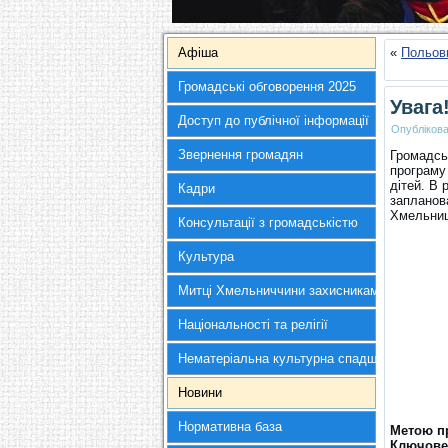
Афіша
«
Польови
Громадські обговорення 2025
Увага
Доступ до публічної інформації
Опубліков
Звернення громадян
Громадсь
програму
дітей. В 
Кадри
запланова
Хмельниц
Консультації з громадськістю
Культура
Митці Хмельниччини захисникам України
Національності та релігії
Нематеріальна культурна спадщина
Новини
Нормативна база
Метою п
Ключове