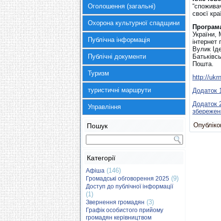
Оголошення (загальні)
“споживач
своєї кра
Охорона культурної спадщини
Програма
України, 
Публічна інформація
інтернет 
Вулик Ід
Публічні документи
Батьківсь
Пошта.
Туризм
http://ukr
туристичні маршрути
Додаток 
Додаток 2
Управління
збережен
Опубліков
Пошук
Категорії
(146)
Афіша
(9)
Громадські обговорення 2025
Доступ до публічної інформації
(1)
(3)
Звернення громадян
Графік особистого прийому
громадян керівництвом