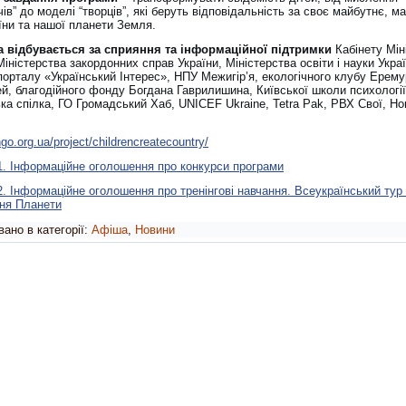
ів” до моделі “творців”, які беруть відповідальність за своє майбутнє, м
їни та нашої планети Земля.
 відбувається за сприяння та інформаційної підтримки
Кабінету Мін
Міністерства закордонних справ України, Міністерства освіти і науки Украї
порталу «Український Інтерес», НПУ Межигір’я, екологічного клубу Ерему
ей, благодійного фонду Богдана Гаврилишина, Київської школи психології
ка спілка, ГО Громадський Хаб, UNICEF Ukraine, Tetra Pak, РВХ Свої, Но
ngo.org.ua/project/childrencreatecountry/
1. Інформаційне оголошення про конкурси програми
. Інформаційне оголошення про тренінгові навчання. Всеукраїнський тур 
ня Планети
ано в категорії:
Афіша
,
Новини