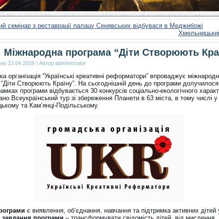
й семінар з реставрації палацу Сенявських відбувася в Меджибожі
Хмельницький
! Міжнародна програма “Діти Створюють Кра
ано
23.04.2018
|
Автор
administrator
ка організація “Українські креативні реформатори” впроваджує міжнарод
 “Діти Створюють Країну”. На сьогоднішній день до програми долучилося
рамках програми відбувається 30 конкурсів соціально-екологічного характ
но Всеукраїнський тур зі збереження Планети в 63 міста, в тому числі у
ькому та Кам’янці-Подільському.
рограми
є виявлення, об’єднання, навчання та підтримка активних дітей у
 завдання програми
– трансформувати свідомість дітей, від мислення