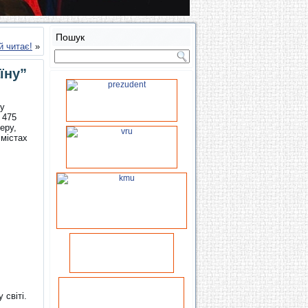
Пошук
 читає!
»
їну”
ну
 475
еру,
 містах
 світі.