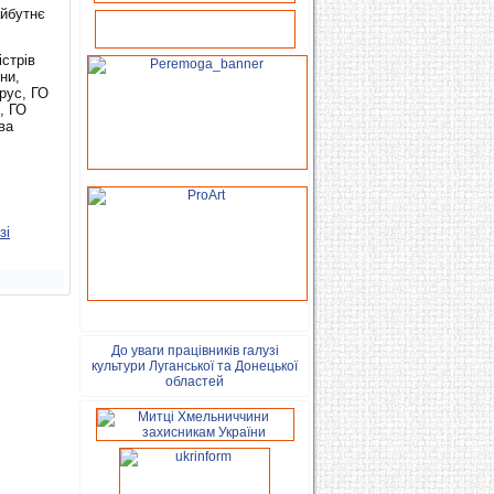
айбутнє
істрів
ни,
рус, ГО
, ГО
ва
зі
До уваги працівників галузі
культури Луганської та Донецької
областей