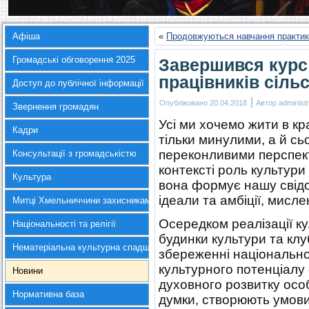
Афіша
«
Продовжуються навчання практи
Громадські обговорення 2025
Завершився курс
працівників сіль
Доступ до публічної інформації
|
Опубліковано
20.04.2018
Автор
administr
Звернення громадян
Усі ми хочемо жити в кр
Кадри
тільки минулими, а й с
переконливими перспек
Консультації з громадськістю
контексті роль культури
Культура
вона формує нашу свідо
ідеали та амбіції, мислен
Митці Хмельниччини захисникам України
Осередком реалізації кул
Національності та релігії
будинки культури та клу
Нематеріальна культурна спадщина
збереженні національно
культурного потенціалу 
Новини
духовного розвитку осо
Нормативна база
думки, створюють умови