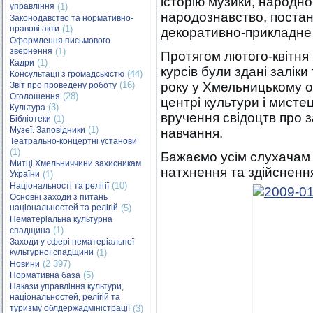
історію музики, народно
управління
(1)
народознавство, постано
Законодавство та нормативно-
правові акти
(1)
декоративно-прикладне
Оформлення письмового
звернення
(1)
Протягом лютого-квітня 
(1)
Кадри
курсів були здані заліки
(44)
Консультації з громадськістю
(16)
року у Хмельницькому 
Звіт про проведену роботу
(28)
Оголошення
центрі культури і мисте
(3)
Культура
вручення свідоцтв про 
(1)
Бібліотеки
(1)
Музеї. Заповідники
навчання.
Театрально-концертні установи
(1)
Бажаємо усім слухачам к
Митці Хмельниччини захисникам
натхнення та здійсненн
України
(1)
(10)
Національності та релігії
Основні заходи з питань
національностей та релігій
(5)
Нематеріальна культурна
(1)
спадщина
Заходи у сфері нематеріальної
культурної спадщини
(1)
(2 397)
Новини
(5)
Нормативна база
Накази управління культури,
національностей, релігій та
туризму облдержадміністрації
(3)