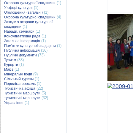
(1)
Охорона культурної спадщини
(1)
У сфері культури
(1)
Оголошення (загальні)
(4)
Охорона культурної спадщини
Заходи з охорони культурної
(1)
спадщини
(1)
Наради, семінари
(1)
Консультативна рада
(1)
Загальна інформація
(1)
Пам'ятки культурної спадщини
(36)
Публічна інформація
(73)
Публічні документи
(38)
Туризм
(1)
Курорти
(1)
Маків
(9)
Мінеральні води
(1)
Сільський туризм
(1)
Перелік агроосель
(22)
Туристична афіша
(5)
Туристичні маршрути
(32)
туристичні маршрути
(1)
Управління