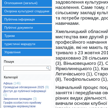
задоволення культурних 
Оголошення (загальні)
населення. Саме тому, 
Охорона культурної спадщини
сільському закладі куль
та потреби громади, до
Публічна інформація
навичками.
Публічні документи
Хмельницький обласний 
Туризм
мистецтва вже другий рі
професійного навчання 
туристичні маршрути
закладів, які не мають 
тривало з 23 жовтня 201
Управління
зараховано 28 сільських
Пошук
(3), Віньковецького (2), 
Ярмолинецького (1), Кам
Летичівського (1), Старо
Категорії
(8), Теофіпольського (1)
(146)
Афіша
Навчальний процес поєд
(9)
Громадські обговорення 2025
Доступ до публічної інформації
заняття і передбачав о
(1)
різних видах діяльності
(3)
Звернення громадян
вивчали основи клубної
Графік особистого прийому
громадян керівництвом