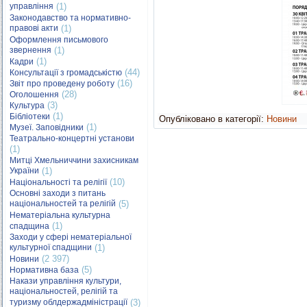
управління
(1)
Законодавство та нормативно-
правові акти
(1)
Оформлення письмового
звернення
(1)
(1)
Кадри
(44)
Консультації з громадськістю
(16)
Звіт про проведену роботу
(28)
Оголошення
(3)
Культура
(1)
Бібліотеки
Опубліковано в категорії:
Новини
(1)
Музеї. Заповідники
Театрально-концертні установи
(1)
Митці Хмельниччини захисникам
України
(1)
(10)
Національності та релігії
Основні заходи з питань
національностей та релігій
(5)
Нематеріальна культурна
(1)
спадщина
Заходи у сфері нематеріальної
культурної спадщини
(1)
(2 397)
Новини
(5)
Нормативна база
Накази управління культури,
національностей, релігій та
туризму облдержадміністрації
(3)