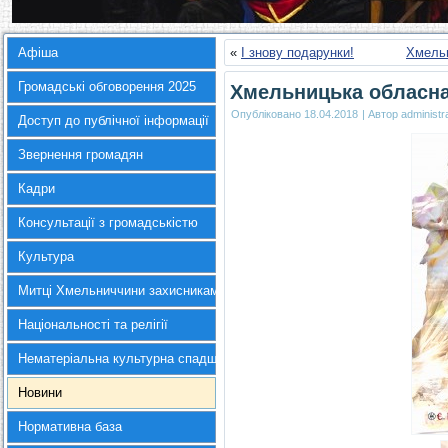
Афіша
«
І знову подарунки!
Хмельн
Громадські обговорення 2025
Хмельницька обласна
Опубліковано
18.04.2018
|
Автор
administr
Доступ до публічної інформації
Звернення громадян
Кадри
Консультації з громадськістю
Культура
Митці Хмельниччини захисникам України
Національності та релігії
Нематеріальна культурна спадщина
Новини
Нормативна база