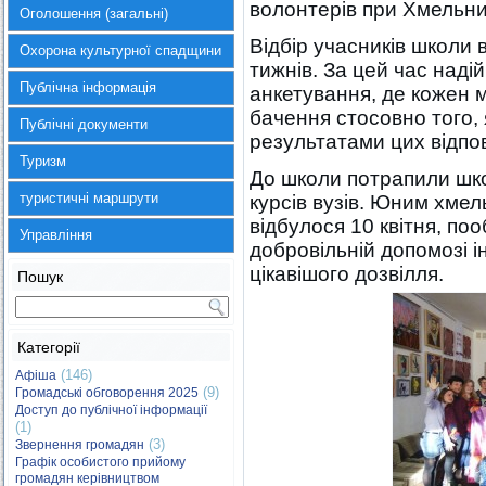
волонтерів при Хмельниц
Оголошення (загальні)
Відбір учасників школи
Охорона культурної спадщини
тижнів. За цей час наді
Публічна інформація
анкетування, де кожен 
бачення стосовно того,
Публічні документи
результатами цих відпов
Туризм
До школи потрапили шко
туристичні маршрути
курсів вузів. Юним хме
відбулося 10 квітня, поо
Управління
добровільній допомозі 
цікавішого дозвілля.
Пошук
Категорії
(146)
Афіша
(9)
Громадські обговорення 2025
Доступ до публічної інформації
(1)
(3)
Звернення громадян
Графік особистого прийому
громадян керівництвом