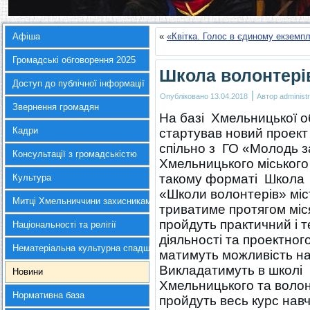
Афіша
«
«Квітка. Голос в єдиному екземпл
Громадські обговорення 2025
Школа волонтері
Доступ до публічної інформації
|
Опубліковано
13.04.2018
Автор
administr
Звернення громадян
На базі Хмельницької о
Кадри
стартував новий проект
спільно з ГО «Молодь з
Консультації з громадськістю
Хмельницького міського
такому форматі Школа 
Культура
«Школи волонтерів» міс
Митці Хмельниччини захисникам України
триватиме протягом міс
пройдуть практичний і 
Національності та релігії
діяльності та проектног
Нематеріальна культурна спадщина
матимуть можливість на
Викладатимуть в школі 
Новини
Хмельницького та волонт
Нормативна база
пройдуть весь курс нав