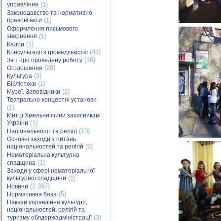
управління
(1)
Законодавство та нормативно-
правові акти
(1)
Оформлення письмового
звернення
(1)
(1)
Кадри
(44)
Консультації з громадськістю
(16)
Звіт про проведену роботу
(28)
Оголошення
(3)
Культура
(1)
Бібліотеки
(1)
Музеї. Заповідники
Театрально-концертні установи
(1)
Митці Хмельниччини захисникам
України
(1)
(10)
Національності та релігії
Основні заходи з питань
національностей та релігій
(5)
Нематеріальна культурна
(1)
спадщина
Заходи у сфері нематеріальної
культурної спадщини
(1)
(2 397)
Новини
(5)
Нормативна база
Накази управління культури,
національностей, релігій та
туризму облдержадміністрації
(3)