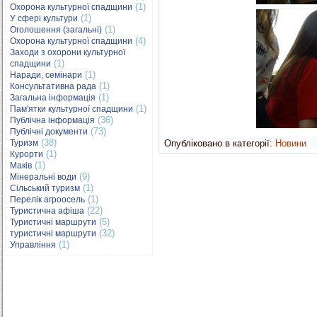
(1)
Охорона культурної спадщини
(1)
У сфері культури
(1)
Оголошення (загальні)
(4)
Охорона культурної спадщини
Заходи з охорони культурної
(1)
спадщини
(1)
Наради, семінари
(1)
Консультативна рада
(1)
Загальна інформація
(1)
Пам'ятки культурної спадщини
(36)
Публічна інформація
(73)
Публічні документи
(38)
Туризм
Опубліковано в категорії:
Новини
(1)
Курорти
(1)
Маків
(9)
Мінеральні води
(1)
Сільський туризм
(1)
Перелік агроосель
(22)
Туристична афіша
(5)
Туристичні маршрути
(32)
туристичні маршрути
(1)
Управління