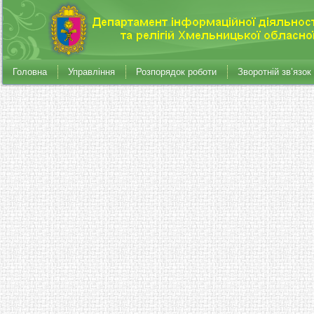
Головна
Управління
Розпорядок роботи
Зворотній зв’язок