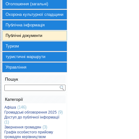
Оголошення (загальні)
Охорона культурної спадщини
Публічна інформація
Публічні документи
Туризм
туристичні маршрути
Управління
Пошук
Категорії
(146)
Афіша
(9)
Громадські обговорення 2025
Доступ до публічної інформації
(1)
(3)
Звернення громадян
Графік особистого прийому
громадян керівництвом