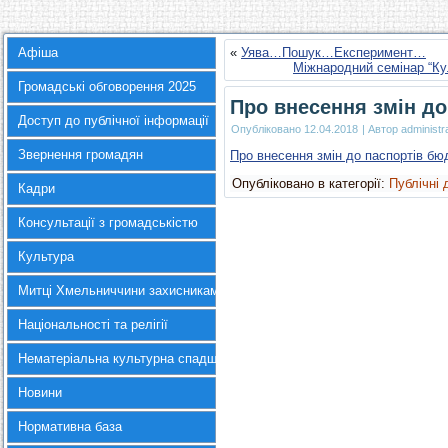
Афіша
«
Уява…Пошук…Експеримент…
Міжнародний семінар “Ку
Громадські обговорення 2025
Про внесення змін д
Доступ до публічної інформації
Опубліковано
12.04.2018
|
Автор
administr
Звернення громадян
Про внесення змін до паспортів б
Опубліковано в категорії:
Публічні 
Кадри
Консультації з громадськістю
Культура
Митці Хмельниччини захисникам України
Національності та релігії
Нематеріальна культурна спадщина
Новини
Нормативна база