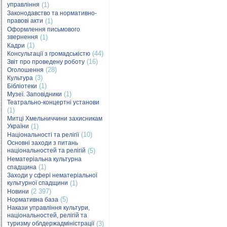
управління
(1)
Законодавство та нормативно-
правові акти
(1)
Оформлення письмового
звернення
(1)
(1)
Кадри
(44)
Консультації з громадськістю
(16)
Звіт про проведену роботу
(28)
Оголошення
(3)
Культура
(1)
Бібліотеки
(1)
Музеї. Заповідники
Театрально-концертні установи
(1)
Митці Хмельниччини захисникам
України
(1)
(10)
Національності та релігії
Основні заходи з питань
національностей та релігій
(5)
Нематеріальна культурна
(1)
спадщина
Заходи у сфері нематеріальної
культурної спадщини
(1)
(2 397)
Новини
(5)
Нормативна база
Накази управління культури,
національностей, релігій та
туризму облдержадміністрації
(3)