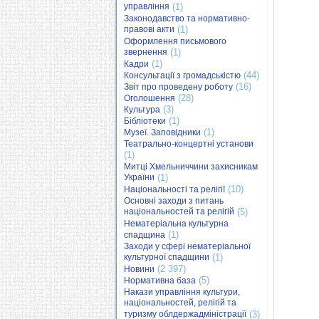
управління
(1)
Законодавство та нормативно-
правові акти
(1)
Оформлення письмового
звернення
(1)
(1)
Кадри
(44)
Консультації з громадськістю
(16)
Звіт про проведену роботу
(28)
Оголошення
(3)
Культура
(1)
Бібліотеки
(1)
Музеї. Заповідники
Театрально-концертні установи
(1)
Митці Хмельниччини захисникам
України
(1)
(10)
Національності та релігії
Основні заходи з питань
національностей та релігій
(5)
Нематеріальна культурна
(1)
спадщина
Заходи у сфері нематеріальної
культурної спадщини
(1)
(2 397)
Новини
(5)
Нормативна база
Накази управління культури,
національностей, релігій та
туризму облдержадміністрації
(3)