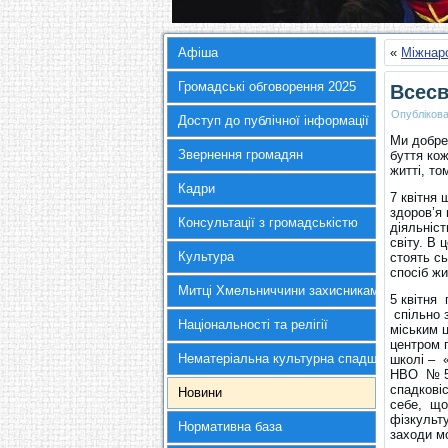
Афіша
«
Міжнар
Громадські обговорення 2025
Всесв
Опубліков
Доступ до публічної інформації
Ми добре 
Звернення громадян
буття ко
житті, то
Кадри
7 квітня
здоров’я 
Консультації з громадськістю
діяльніст
світу. В
Культура
стоять с
спосіб жи
Митці Хмельниччини захисникам України
5 квітня 
спільно 
Національності та релігії
міським 
центром п
Нематеріальна культурна спадщина
школі – 
НВО № 5.
спадкові
Новини
себе, що 
фізкульту
Нормативна база
заходи м