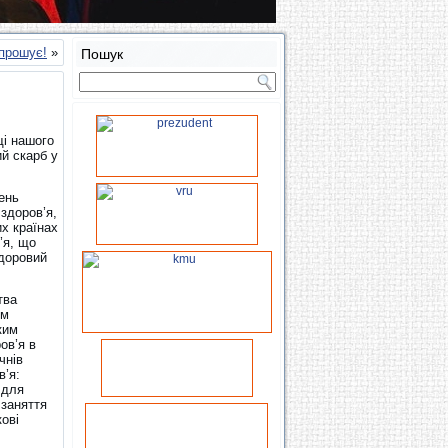
прошує!
»
Пошук
щі нашого
й скарб у
ень
 здоров’я,
их країнах
’я, що
здоровий
тва
им
ким
ов’я в
чнів
в’я:
 для
 заняття
кові