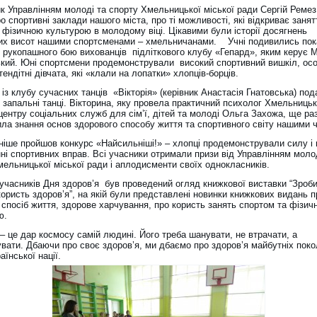
к Управлінням молоді та спорту Хмельницької міської ради Сергій Ремез
 спортивні заклади нашого міста, про ті можливості, які відкриває занят
 фізичною культурою в молодому віці. Цікавими були історії досягнень
их висот нашими спортсменами – хмельничанами. Учні подивились пок
з рукопашного бою вихованців підліткового клубу «Гепард», яким керує 
кий. Юні спортсмени продемонстрували високий спортивний вишкіл, ос
ендітні дівчата, які «клали на лопатки» хлопців-борців.
 із клубу сучасних танців «Вікторія» (керівник Анастасія Гнатовська) по
 запальні танці. Вікторина, яку провела практичний психолог Хмельницьк
центру соціальних служб для сім’ї, дітей та молоді Ольга Захожа, ще ра
ила знання основ здорового способу життя та спортивного світу нашими 
ніше пройшов конкурс «Найсильніші!» – хлопці продемонстрували силу і
ні спортивних вправ. Всі учасники отримали призи від Управлінням моло
мельницької міської ради і аплодисменти своїх однокласників.
 учасників Дня здоров’я був проведений огляд книжкової виставки “Зроби
користь здоров’я”, на якій були представлені новинки книжкових видань п
 спосіб життя, здорове харчування, про користь занять спортом та фізич
ю.
– це дар космосу самій людині. Його треба шанувати, не втрачати, а
вати. Дбаючи про своє здоров’я, ми дбаємо про здоров’я майбутніх покол
аїнської нації.