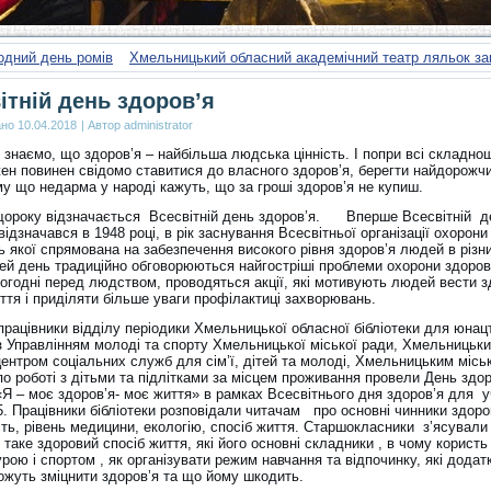
одний день ромів
Хмельницький обласний академічний театр ляльок за
ітній день здоров’я
ано
10.04.2018
|
Автор
administrator
знаємо, що здоров’я – найбільша людська цінність. І попри всі складно
жен повинен свідомо ставитися до власного здоров’я, берегти найдорожчи
му що недарма у народі кажуть, що за гроші здоров’я не купиш.
 щороку відзначається Всесвітній день здоров’я. Вперше Всесвітній д
відзначався в 1948 році, в рік заснування Всесвітньої організації охорони
ь якої спрямована на забезпечення високого рівня здоров’я людей в різн
 цей день традиційно обговорюються найгостріші проблеми охорони здоров
ьогодні перед людством, проводяться акції, які мотивують людей вести 
ття і приділяти більше уваги профілактиці захворювань.
працівники відділу періодики Хмельницької обласної бібліотеки для юнац
з Управлінням молоді та спорту Хмельницької міської ради, Хмельницьк
центром соціальних служб для сім’ї, дітей та молоді, Хмельницьким місь
о роботі з дітьми та підлітками за місцем проживання провели День здор
«Я – моє здоров’я- моє життя» в рамках Всесвітнього дня здоров’я для у
 Працівники бібліотеки розповідали читачам про основні чинники здоро
сть, рівень медицини, екологію, спосіб життя. Старшокласники з’ясували
таке здоровий спосіб життя, які його основні складники , в чому користь
рою і спортом , як організувати режим навчання та відпочинку, які додат
ожуть зміцнити здоров’я та що йому шкодить.