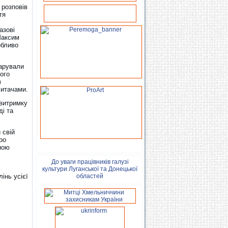
 розповів
тя
азові
Максим
обливо
дарували
ого
з
читачами.
 витримку
ді та
 свій
ро
ною
До уваги працівників галузі
культури Луганської та Донецької
інь усієї
областей