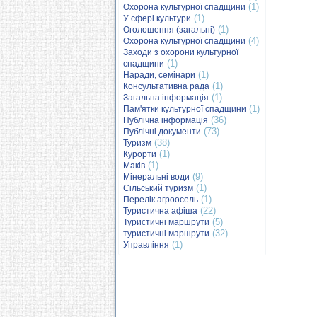
(1)
Охорона культурної спадщини
(1)
У сфері культури
(1)
Оголошення (загальні)
(4)
Охорона культурної спадщини
Заходи з охорони культурної
(1)
спадщини
(1)
Наради, семінари
(1)
Консультативна рада
(1)
Загальна інформація
(1)
Пам'ятки культурної спадщини
(36)
Публічна інформація
(73)
Публічні документи
(38)
Туризм
(1)
Курорти
(1)
Маків
(9)
Мінеральні води
(1)
Сільський туризм
(1)
Перелік агроосель
(22)
Туристична афіша
(5)
Туристичні маршрути
(32)
туристичні маршрути
(1)
Управління