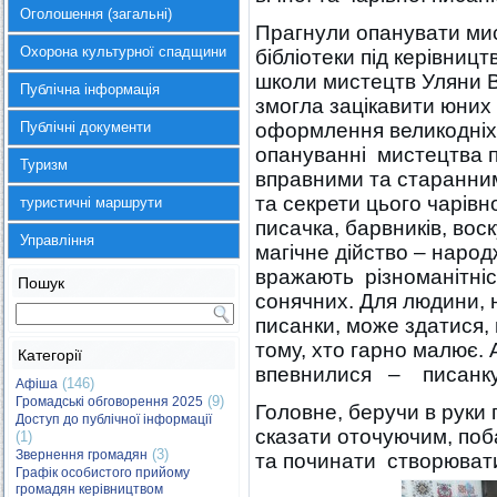
Оголошення (загальні)
Прагнули опанувати мис
Охорона культурної спадщини
бібліотеки під керівниц
школи мистецтв Уляни В
Публічна інформація
змогла зацікавити юних
Публічні документи
оформлення великодніх 
опануванні мистецтва п
Туризм
вправними та старанним
та секрети цього чарів
туристичні маршрути
писачка, барвників, вос
Управління
магічне дійство – наро
вражають різноманітніст
Пошук
сонячних. Для людини, 
писанки, може здатися, 
тому, хто гарно малює.
Категорії
впевнилися – писанку 
(146)
Афіша
(9)
Громадські обговорення 2025
Головне, беручи в руки 
Доступ до публічної інформації
сказати оточуючим, поб
(1)
(3)
Звернення громадян
та починати створюват
Графік особистого прийому
громадян керівництвом