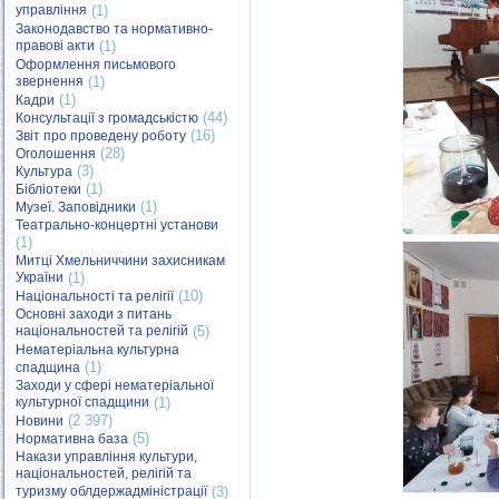
управління
(1)
Законодавство та нормативно-
правові акти
(1)
Оформлення письмового
звернення
(1)
(1)
Кадри
(44)
Консультації з громадськістю
(16)
Звіт про проведену роботу
(28)
Оголошення
(3)
Культура
(1)
Бібліотеки
(1)
Музеї. Заповідники
Театрально-концертні установи
(1)
Митці Хмельниччини захисникам
України
(1)
(10)
Національності та релігії
Основні заходи з питань
національностей та релігій
(5)
Нематеріальна культурна
(1)
спадщина
Заходи у сфері нематеріальної
культурної спадщини
(1)
(2 397)
Новини
(5)
Нормативна база
Накази управління культури,
національностей, релігій та
туризму облдержадміністрації
(3)