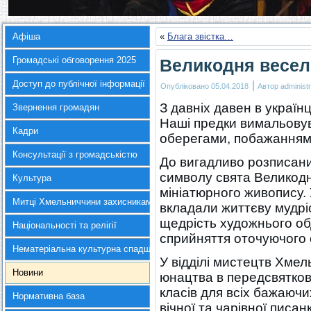
Афіша
«
Блага звістка…
Громадські обговорення 2025
Великодня весел
Доступ до публічної інформації
|
Опубліковано
05.04.2018
Автор
administr
З давніх давен в україн
Звернення громадян
Наші предки вимальову
Кадри
оберегами, побажаннями
Консультації з громадськістю
До вигадливо розписани
символу свята Великодн
Культура
мініатюрного живопису.
Митці Хмельниччини захисникам України
вкладали життєву мудрі
щедрість художнього об
Національності та релігії
сприйняття оточуючого с
Нематеріальна культурна спадщина
У відділі мистецтв Хмел
Новини
юнацтва в передсвятков
класів для всіх бажаюч
Нормативна база
вічної та чарівної писан