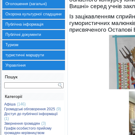
Оголошення (загальні)
Вишні» серед учнів закл
Охорона культурної спадщини
Із зацікавленням сприйн
гумористичних малюнків 
Публічна інформація
присвяченого Остапові 
Публічні документи
Туризм
туристичні маршрути
Управління
Пошук
Категорії
(146)
Афіша
(9)
Громадські обговорення 2025
Доступ до публічної інформації
(1)
(3)
Звернення громадян
Графік особистого прийому
громадян керівництвом