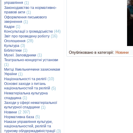
управління
(1)
Законодавство та нормативно-
правові акти
(1)
Оформлення письмового
звернення
(1)
(1)
Кадри
(44)
Консультації з громадськістю
(16)
Звіт про проведену роботу
(28)
Оголошення
(3)
Культура
(1)
Бібліотеки
Опубліковано в категорії:
Новини
(1)
Музеї. Заповідники
Театрально-концертні установи
(1)
Митці Хмельниччини захисникам
України
(1)
(10)
Національності та релігії
Основні заходи з питань
національностей та релігій
(5)
Нематеріальна культурна
(1)
спадщина
Заходи у сфері нематеріальної
культурної спадщини
(1)
(2 397)
Новини
(5)
Нормативна база
Накази управління культури,
національностей, релігій та
туризму облдержадміністрації
(3)