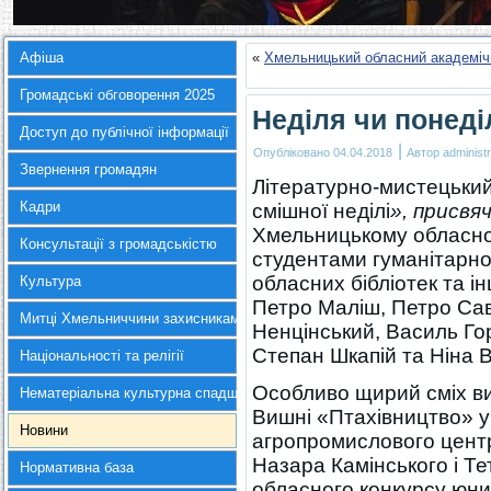
Афіша
«
Хмельницький обласний академіч
Громадські обговорення 2025
Неділя чи понеді
Доступ до публічної інформації
|
Опубліковано
04.04.2018
Автор
administr
Звернення громадян
Літературно-мистецький
Кадри
смішної неділі
», присвя
Хмельницькому обласно
Консультації з громадськістю
студентами гуманітарно-
обласних бібліотек та і
Культура
Петро Маліш, Петро Са
Митці Хмельниччини захисникам України
Ненцінський, Василь Го
Степан Шкапій та Ніна 
Національності та релігії
Особливо щирий сміх ви
Нематеріальна культурна спадщина
Вишні «Птахівництво» у
Новини
агропромислового центр
Назара Камінського і Т
Нормативна база
обласного конкурсу юн