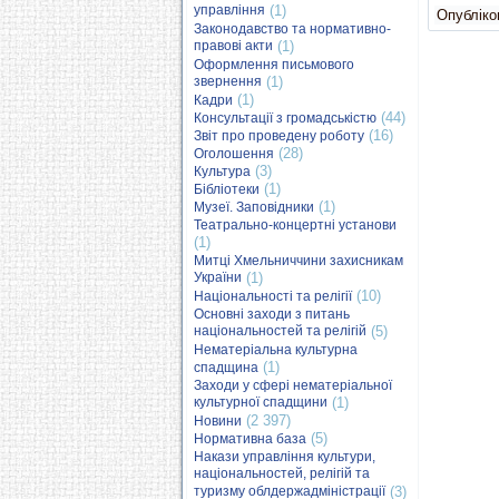
управління
(1)
Опубліков
Законодавство та нормативно-
правові акти
(1)
Оформлення письмового
звернення
(1)
(1)
Кадри
(44)
Консультації з громадськістю
(16)
Звіт про проведену роботу
(28)
Оголошення
(3)
Культура
(1)
Бібліотеки
(1)
Музеї. Заповідники
Театрально-концертні установи
(1)
Митці Хмельниччини захисникам
України
(1)
(10)
Національності та релігії
Основні заходи з питань
національностей та релігій
(5)
Нематеріальна культурна
(1)
спадщина
Заходи у сфері нематеріальної
культурної спадщини
(1)
(2 397)
Новини
(5)
Нормативна база
Накази управління культури,
національностей, релігій та
туризму облдержадміністрації
(3)