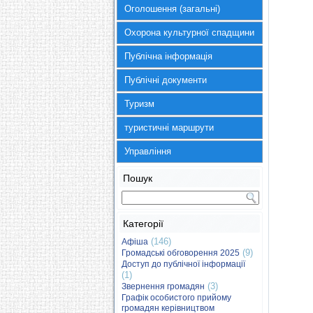
Оголошення (загальні)
Охорона культурної спадщини
Публічна інформація
Публічні документи
Туризм
туристичні маршрути
Управління
Пошук
Категорії
(146)
Афіша
(9)
Громадські обговорення 2025
Доступ до публічної інформації
(1)
(3)
Звернення громадян
Графік особистого прийому
громадян керівництвом