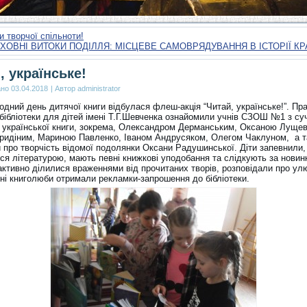
и творчої спільноти!
УХОВНІ ВИТОКИ ПОДІЛЛЯ: МІСЦЕВЕ САМОВРЯДУВАННЯ В ІСТОРІЇ К
, українське!
ано
03.04.2018
|
Автор
administrator
дний день дитячої книги відбулася флеш-акція “Читай, українське!”. Пр
 бібліотеки для дітей імені Т.Г.Шевченка ознайомили учнів СЗОШ №1 з с
 української книги, зокрема, Олександром Дерманським, Оксаною Луще
Гридіним, Мариною Павленко, Іваном Андрусяком, Олегом Чаклуном, а 
и про творчість відомої подолянки Оксани Радушинської. Діти запевнили
ься літературою, мають певні книжкові уподобання та слідкують за новин
активно ділилися враженнями від прочитаних творів, розповідали про ул
Юні книголюби отримали рекламки-запрошення до бібліотеки.