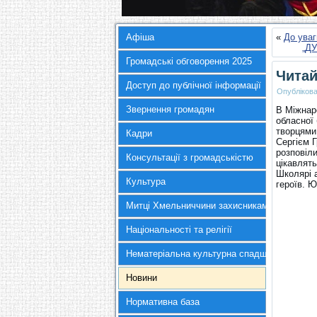
Афіша
«
До уваг
„Д
Громадські обговорення 2025
Читай
Доступ до публічної інформації
Опубліков
Звернення громадян
В Міжнаро
обласної
творцями
Кадри
Сергієм 
розповіл
Консультації з громадськістю
цікавлят
Школярі 
Культура
героїв. 
Митці Хмельниччини захисникам України
Національності та релігії
Нематеріальна культурна спадщина
Новини
Нормативна база