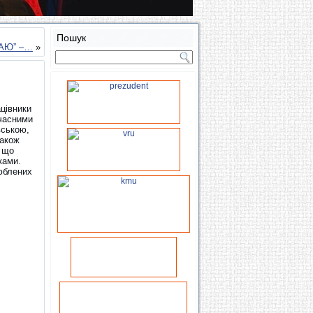
Пошук
РАЮ” –…
»
ацівники
учасними
вською,
також
, що
ками.
юблених