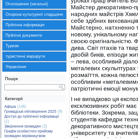
уроках праці вчитель В
Оголошення (загальні)
Майстер декоративно-пр
народних майстрів Хмел
Охорона культурної спадщини
себе здібних вихованців
Публічна інформація
Майстерно, натхненно т
новому, унікальному на
Публічні документи
своєю оригінальністю. 
Туризм
дива. Світ птахів та тва
двобій биків, епізоди жи
туристичні маршрути
– лева, особливий діалог
Управління
металевих скульптурах у
розмаїття, кожна пелюст
Пошук
особливим «металевим» 
патріотичні емоції мону
І не випадково ця експоз
Категорії
ексклюзивних робіт має 
(146)
Афіша
(9)
Громадські обговорення 2025
бібліотеки. Зокрема, з
Доступ до публічної інформації
студентів кафедри техно
(1)
декоративного мистецт
(3)
Звернення громадян
Графік особистого прийому
університету та вчителів
громадян керівництвом