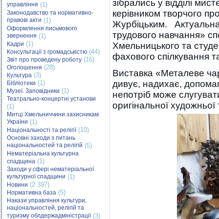
зібрались у відділі мист
управління
(1)
керівником творчого про
Законодавство та нормативно-
правові акти
(1)
Журбіцьким. Актуальна
Оформлення письмового
трудового навчання» спо
звернення
(1)
(1)
Кадри
Хмельницького та студен
(44)
Консультації з громадськістю
фахового спілкування та
(16)
Звіт про проведену роботу
(28)
Оголошення
Виставка «Металеве чар
(3)
Культура
дивує, надихає, допома
(1)
Бібліотеки
(1)
Музеї. Заповідники
непотріб може слугуват
Театрально-концертні установи
оригінальної художньої 
(1)
Митці Хмельниччини захисникам
України
(1)
(10)
Національності та релігії
Основні заходи з питань
національностей та релігій
(5)
Нематеріальна культурна
(1)
спадщина
Заходи у сфері нематеріальної
культурної спадщини
(1)
(2 397)
Новини
(5)
Нормативна база
Накази управління культури,
національностей, релігій та
туризму облдержадміністрації
(3)