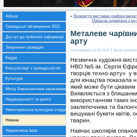
Афіша
«
Відкриття виставки графіки вида
Обласна олімпіада з му
Громадські обговорення 2025
Металеве чарівни
Доступ до публічної інформації
арту
Звернення громадян
|
Опубліковано
02.04.2018
Автор
administr
Кадри
Незвична художня виста
НВО №5 ім. Сергія Єфр
Консультації з громадськістю
творців техно-арту» у в
Культура
для юнацтва показала н
який може бути цікавим і
Митці Хмельниччини захисникам України
Виявляється з бляшанки
Національності та релігії
використанням таких інс
заклепочника та балон
Нематеріальна культурна спадщина
вишукані букети квітів,
тварин.
Новини
Навчає школярів опано
Нормативна база