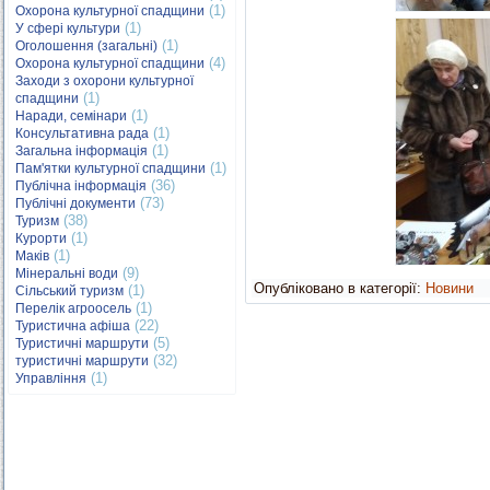
(1)
Охорона культурної спадщини
(1)
У сфері культури
(1)
Оголошення (загальні)
(4)
Охорона культурної спадщини
Заходи з охорони культурної
(1)
спадщини
(1)
Наради, семінари
(1)
Консультативна рада
(1)
Загальна інформація
(1)
Пам'ятки культурної спадщини
(36)
Публічна інформація
(73)
Публічні документи
(38)
Туризм
(1)
Курорти
(1)
Маків
(9)
Мінеральні води
Опубліковано в категорії:
Новини
(1)
Сільський туризм
(1)
Перелік агроосель
(22)
Туристична афіша
(5)
Туристичні маршрути
(32)
туристичні маршрути
(1)
Управління