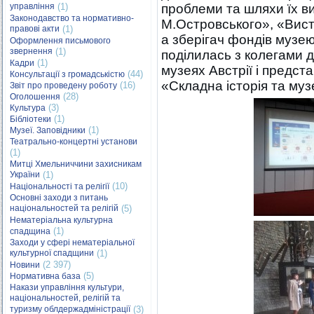
управління
(1)
проблеми та шляхи їх в
Законодавство та нормативно-
М.Островського», «Вист
правові акти
(1)
а зберігач фондів музе
Оформлення письмового
звернення
(1)
поділилась з колегами 
(1)
Кадри
музеях Австрії і предст
(44)
Консультації з громадськістю
«Складна історія та муз
(16)
Звіт про проведену роботу
(28)
Оголошення
(3)
Культура
(1)
Бібліотеки
(1)
Музеї. Заповідники
Театрально-концертні установи
(1)
Митці Хмельниччини захисникам
України
(1)
(10)
Національності та релігії
Основні заходи з питань
національностей та релігій
(5)
Нематеріальна культурна
(1)
спадщина
Заходи у сфері нематеріальної
культурної спадщини
(1)
(2 397)
Новини
(5)
Нормативна база
Накази управління культури,
національностей, релігій та
туризму облдержадміністрації
(3)