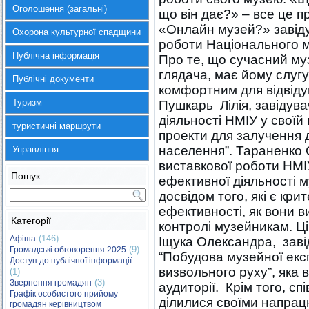
Оголошення (загальні)
що він дає?» – все це п
«Онлайн музей?» завіду
Охорона культурної спадщини
роботи Національного му
Публічна інформація
Про те, що сучасний му
глядача, має йому слуг
Публічні документи
комфортним для відвідув
Туризм
Пушкарь Лілія, завідув
діяльності НМІУ у своїй
туристичні маршрути
проекти для залучення д
населення”. Тараненко О
Управління
виставкової роботи НМІУ,
Пошук
ефективної діяльності м
досвідом того, які є кри
ефективності, як вони 
Категорії
контролі музейникам. Ц
(146)
Афіша
Іщука Олександра, завіду
(9)
Громадські обговорення 2025
“Побудова музейної експо
Доступ до публічної інформації
визвольного руху”, яка
(1)
(3)
Звернення громадян
аудиторії. Крім того, с
Графік особистого прийому
ділилися своїми напрац
громадян керівництвом