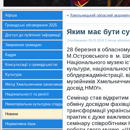
Афіша
«
Хмельницький обласний академіч
Громадські обговорення 2025
Яким має бути с
Доступ до публічної інформації
|
Опубліковано
29.03.2018
Автор
administr
Звернення громадян
28 березня в обласному
Кадри
М.Островського в м. Шеп
Національного музею іст
Консультації з громадськістю
культури, національност
облдержадміністрації, 
Культура
музейників Хмельниччи
Митці Хмельниччини захисникам України
досвід НМІУ».
Національності та релігії
Семінар став відкритим
обміну досвідом фахівц
Нематеріальна культурна спадщина
трансформації українськ
Новини
практик є дуже важливою
семінару співробітники
Нормативна база
роботи свого музею. «Що