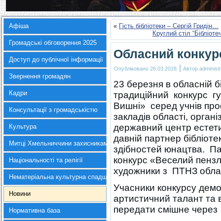
Афіша
«
Гість бібліотеки – Сергій Гридін…
Круглий стіл “Бібліот
Громадські обговорення 2025
Обласний конкур
Доступ до публічної інформації
|
Опубліковано
26.03.2018
Автор
administr
Звернення громадян
23 березня в обласній б
Кадри
традиційний конкурс г
Вишні» серед учнів про
Консультації з громадськістю
закладів області, орга
державний центр естети
Культура
давній партнер бібліоте
Митці Хмельниччини захисникам України
здібностей юнацтва. П
конкурс «Веселий пензл
Національності та релігії
художники з ПТНЗ облас
Нематеріальна культурна спадщина
Учасники конкурсу демон
Новини
артистичний талант та в
передати смішне через 
Нормативна база