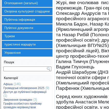
Журі, яке очолював пи
Оголошення (загальні)
переможців. Гран-прі с
Охорона культурної спадщини
Олександр Андрусів та 
професійного аграрного
Публічна інформація
Микола Бадон, Назар К
Публічні документи
(Ярмолинецький агропр
та Назар Рибій (Полон
Туризм
професійної освіти); др
туристичні маршрути
(Хмельницьке ВПУ№25), 
професійний ліцей), Вік
Управління
центр професійно-техніч
Галина Тимчук (Плужнен
Пошук
Вадим Глухонець
Андрій Шарабуряк (ДНЗ
технічної освіти сфери 
Категорії
(Хмельницький професій
(146)
Афіша
Парфенюк (Хмельницьки
(9)
Громадські обговорення 2025
Доступ до публічної інформації
(1)
Серед юних художників 
(3)
Звернення громадян
здобула Анастасія Меле
Графік особистого прийому
професійної освіти, у н
громадян керівництвом