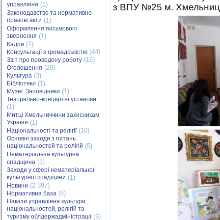
управління
(1)
з ВПУ №25 м. Хмельниц
Законодавство та нормативно-
правові акти
(1)
Оформлення письмового
звернення
(1)
(1)
Кадри
(44)
Консультації з громадськістю
(16)
Звіт про проведену роботу
(28)
Оголошення
(3)
Культура
(1)
Бібліотеки
(1)
Музеї. Заповідники
Театрально-концертні установи
(1)
Митці Хмельниччини захисникам
України
(1)
(10)
Національності та релігії
Основні заходи з питань
національностей та релігій
(5)
Нематеріальна культурна
(1)
спадщина
Заходи у сфері нематеріальної
культурної спадщини
(1)
(2 397)
Новини
(5)
Нормативна база
Накази управління культури,
національностей, релігій та
туризму облдержадміністрації
(3)