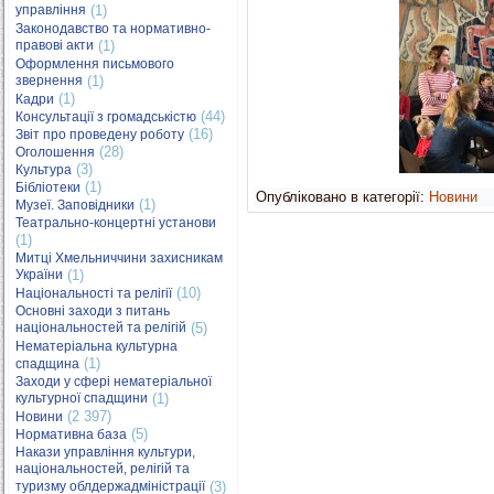
управління
(1)
Законодавство та нормативно-
правові акти
(1)
Оформлення письмового
звернення
(1)
(1)
Кадри
(44)
Консультації з громадськістю
(16)
Звіт про проведену роботу
(28)
Оголошення
(3)
Культура
(1)
Бібліотеки
Опубліковано в категорії:
Новини
(1)
Музеї. Заповідники
Театрально-концертні установи
(1)
Митці Хмельниччини захисникам
України
(1)
(10)
Національності та релігії
Основні заходи з питань
національностей та релігій
(5)
Нематеріальна культурна
(1)
спадщина
Заходи у сфері нематеріальної
культурної спадщини
(1)
(2 397)
Новини
(5)
Нормативна база
Накази управління культури,
національностей, релігій та
туризму облдержадміністрації
(3)