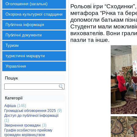
Оголошення (загальні)
Рольові ігри “Сходинки”
метафора “Річка та бер
Охорона культурної спадщини
допомогли батькам пізна
Публічна інформація
Студенти мали можливіс
вихователів. Вони грали
Публічні документи
пазли та інше.
Туризм
туристичні маршрути
Управління
Пошук
Категорії
(146)
Афіша
(9)
Громадські обговорення 2025
Доступ до публічної інформації
(1)
(3)
Звернення громадян
Графік особистого прийому
громадян керівництвом