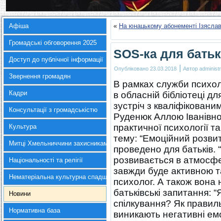
Афіша
«
На юнацькому абонементі Ізяслав
Громадські обговорення 2025
SOS-ка для бать
Доступ до публічної інформації
|
Опубліковано
23.03.2018
Автор
administr
Звернення громадян
В рамках служби психоло
Кадри
в обласній бібліотеці дл
зустріч з кваліфікован
Консультації з громадськістю
Руденюк Аллою Іванівно
практичної психології та
Культура
тему: “Емоційний розвито
Митці Хмельниччини захисникам України
проведено для батьків. 
розвивається в атмосфе
Національності та релігії
завжди буде активною т
Нематеріальна культурна спадщина
психолог. А також вона 
батьківські запитання: 
Новини
спілкування? Як правил
Нормативна база
виникають негативні емо