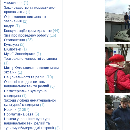
управління
(1)
Законодавство та нормативно-
правові акти
(1)
Оформлення письмового
звернення
(1)
(1)
Кадри
(44)
Консультації з громадськістю
(16)
Звіт про проведену роботу
(28)
Оголошення
(3)
Культура
(1)
Бібліотеки
(1)
Музеї. Заповідники
Театрально-концертні установи
(1)
Митці Хмельниччини захисникам
України
(1)
(10)
Національності та релігії
Основні заходи з питань
національностей та релігій
(5)
Нематеріальна культурна
(1)
спадщина
Заходи у сфері нематеріальної
культурної спадщини
(1)
(2 397)
Новини
(5)
Нормативна база
Накази управління культури,
національностей, релігій та
туризму облдержадміністрації
(3)