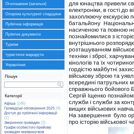
для юнацтва привели сво
Оголошення (загальні)
електроніки, в гості до 
Охорона культурної спадщини
захоплюючу екскурсію п
батальйону Національної
Публічна інформація
насиченою та повною н
Публічні документи
познайомилися з історіє
внутрішнього розпорядк
Туризм
розташуванням військов
туристичні маршрути
техніки і зброї, харчув
кінологів та їх чотирин
Управління
гордістю майбутні захи
військову зброю та уяв
Пошук
всередині патрульних 
справжнього бойового 
Сергій Іщенко познайом
Категорії
служби і служби за конт
(146)
Афіша
вищих військових навча
(9)
Громадські обговорення 2025
Доступ до публічної інформації
На завершення було ор
(1)
про історію військової ч
(3)
Звернення громадян
Графік особистого прийому
громадян керівництвом