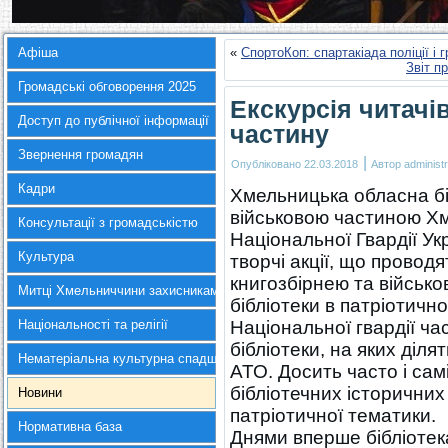
Афіша
«
СпортоКоп: спартакіада поліції і 
Звіт п
Громадські обговорення 2025
Екскурсія читачів
Доступ до публічної інформації
частину
Звернення громадян
|
Опубліковано
22.03.2018
Автор
administr
Кадри
Хмельницька обласна бі
військовою частиною Х
Консультації з громадськістю
Національної Гвардії Укр
Культура
творчі акції, що проводя
книгозбірнею та військ
Митці Хмельниччини захисникам України
бібліотеки в патріотичн
Національності та релігії
Національної гвардії час
бібліотеки, на яких діл
Нематеріальна культурна спадщина
АТО. Досить часто і сам
бібліотечних історичних
Новини
патріотичної тематики.
Нормативна база
Днями вперше бібліотек