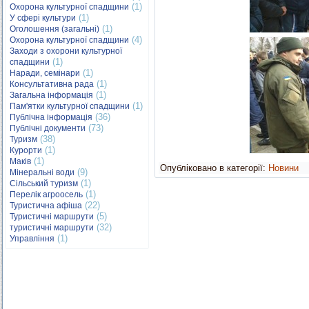
(1)
Охорона культурної спадщини
(1)
У сфері культури
(1)
Оголошення (загальні)
(4)
Охорона культурної спадщини
Заходи з охорони культурної
(1)
спадщини
(1)
Наради, семінари
(1)
Консультативна рада
(1)
Загальна інформація
(1)
Пам'ятки культурної спадщини
(36)
Публічна інформація
(73)
Публічні документи
(38)
Туризм
(1)
Курорти
(1)
Маків
Опубліковано в категорії:
Новини
(9)
Мінеральні води
(1)
Сільський туризм
(1)
Перелік агроосель
(22)
Туристична афіша
(5)
Туристичні маршрути
(32)
туристичні маршрути
(1)
Управління