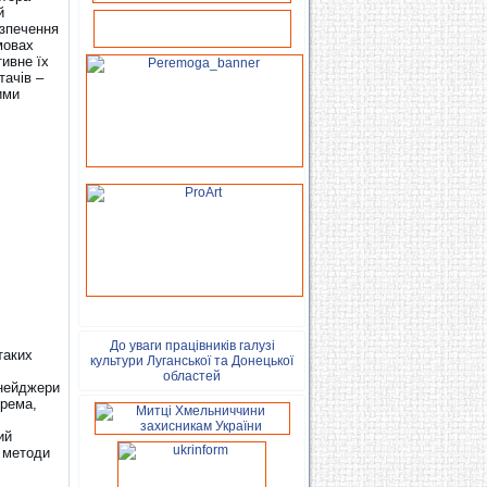
й
езпечення
мовах
тивне їх
тачів –
ими
До уваги працівників галузі
таких
культури Луганської та Донецької
областей
інейджери
рема,
ий
і методи