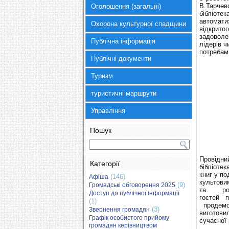
В.Тарчев
Оголошення (загальні)
бібліотек
автомати
Охорона культурної спадщини
відкритог
задоволе
Публічна інформація
лідерів ч
потребам
Публічні документи
Туризм
туристичні маршрути
Управління
Пошук
Провідни
Категорії
бібліотек
книг у п
(146)
Афіша
культови
(9)
Громадські обговорення 2025
та розда
Доступ до публічної інформації
гостей п
(1)
продемон
(3)
Звернення громадян
виготови
Графік особистого прийому
сучасної 
громадян керівництвом