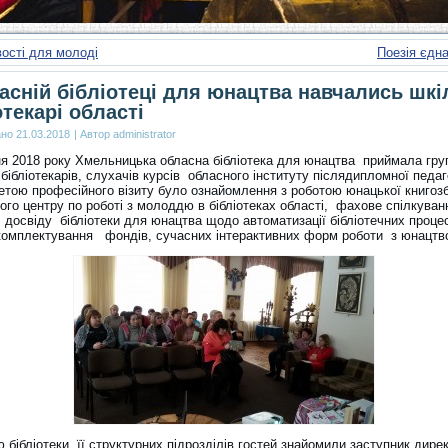
ості для молоді
Поезія єдн
асній бібліотеці для юнацтва навчались шкі
отекарі області
ано
21.03.2018
|
Автор
administrator
ня 2018 року Хмельницька обласна бібліотека для юнацтва приймала гру
бібліотекарів, слухачів курсів обласного інституту післядипломної педаг
етою професійного візиту було ознайомлення з роботою юнацької книгозбі
го центру по роботі з молоддю в бібліотеках області, фахове спілкуван
 досвіду бібліотеки для юнацтва щодо автоматизації бібліотечних процес
 комплектування фондів, сучасних інтерактивних форм роботи з юнацтв
 бібліотеки, її структурних підрозділів гостей знайомили заступник дире