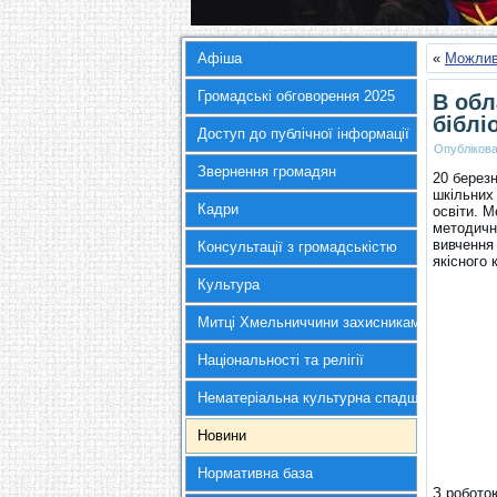
Афіша
«
Можлив
Громадські обговорення 2025
В обл
біблі
Доступ до публічної інформації
Опубліков
Звернення громадян
20 берез
шкільних 
Кадри
освіти. М
методично
вивчення
Консультації з громадськістю
якісного
Культура
Митці Хмельниччини захисникам України
Національності та релігії
Нематеріальна культурна спадщина
Новини
Нормативна база
З роботою