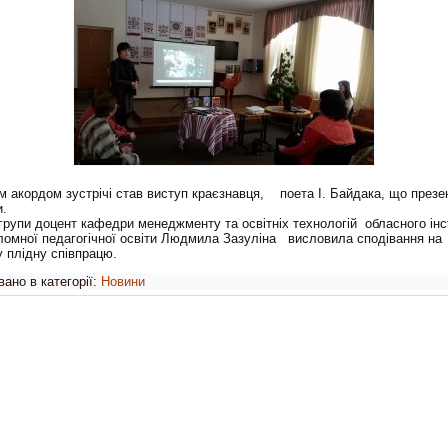
м акордом зустрічі став виступ краєзнавця, поета І. Байдака, що презе
и.
 групи доцент кафедри менеджменту та освітніх технологій обласного інс
ломної педагогічної освіти Людмила Зазуліна висловила сподівання на
 плідну співпрацю.
ано в категорії:
Новини