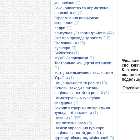
управління
(1)
Законодавство та нормативно-
правові акти
(1)
Оформлення письмового
звернення
(1)
(1)
Кадри
(44)
Консультації з громадськістю
(16)
Звіт про проведену роботу
(28)
Оголошення
(3)
Культура
(1)
Бібліотеки
(1)
Музеї. Заповідники
Фінальни
Театрально-концертні установи
свої книг
(1)
Керівник
Митці Хмельниччини захисникам
післядип
України
(1)
подальшу
(10)
Національності та релігії
Опубліков
Основні заходи з питань
національностей та релігій
(5)
Нематеріальна культурна
(1)
спадщина
Заходи у сфері нематеріальної
культурної спадщини
(1)
(2 397)
Новини
(5)
Нормативна база
Накази управління культури,
національностей, релігій та
туризму облдержадміністрації
(3)