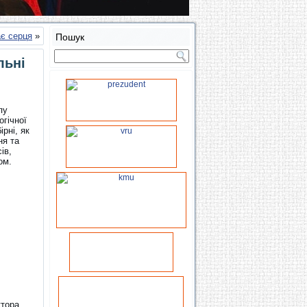
ає серця
»
Пошук
льні
пу
огічної
рні, як
ня та
ів,
ом.
ктора