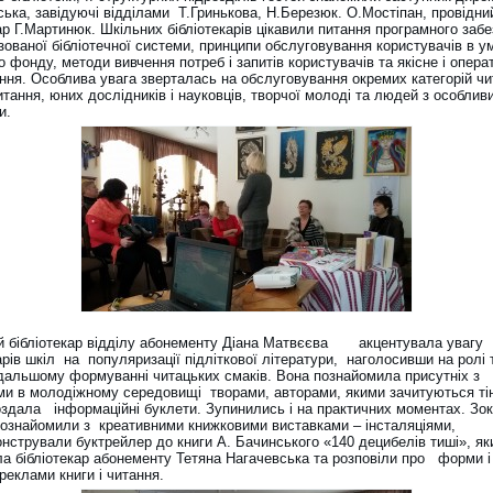
ська, завідуючі відділами Т.Гринькова, Н.Березюк. О.Мостіпан, провідни
ар Г.Мартинюк. Шкільних бібліотекарів цікавили питання програмного заб
зованої бібліотечної системи, принципи обслуговування користувачів в у
о фонду, методи вивчення потреб і запитів користувачів та якісне і опера
ння. Особлива увага зверталась на обслуговування окремих категорій чи
итання, юних дослідників і науковців, творчої молоді та людей з особлив
и.
й бібліотекар відділу абонементу Діана Матвєєва акцентувала увагу
арів шкіл на популяризації підліткової літератури, наголосивши на ролі 
одальшому формуванні читацьких смаків. Вона познайомила присутніх з
ми в молодіжному середовищі творами, авторами, якими зачитуються т
ла інформаційні буклети. Зупинились і на практичних моментах. Зок
ознайомили з креативними книжковими виставками – інсталяціями,
стрували буктрейлер до книги А. Бачинського «140 децибелів тиші», як
ла бібліотекар абонементу Тетяна Нагачевська та розповіли про форми 
реклами книги і читання.