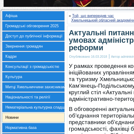
Афіша
«
Той, що випередив час
Хмельницький обласний академічн
Громадські обговорення 2025
Актуальні питанн
Доступ до публічної інформації
умовах адміністр
реформи
Звернення громадян
|
Кадри
Опубліковано
16.03.2018
Автор
administr
У рамках проведення ко
Консультації з громадськістю
ініційованих управління
Культура
та туризму Хмельницької
Кам’янець-Подільському 
Митці Хмельниччини захисникам України
круглий стіл «Актуальні 
Національності та релігії
адміністративно-терито
Нематеріальна культурна спадщина
В обговоренні актуальни
об’єднання територіаль
Новини
представники об’єднани
Нормативна база
громадськості, фахівці 