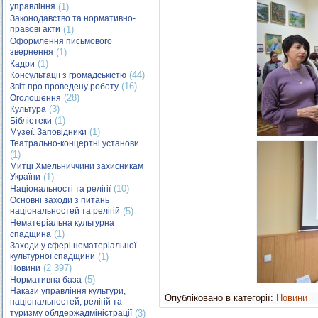
управління
(1)
Законодавство та нормативно-
правові акти
(1)
Оформлення письмового
звернення
(1)
(1)
Кадри
(44)
Консультації з громадськістю
(16)
Звіт про проведену роботу
(28)
Оголошення
(3)
Культура
(1)
Бібліотеки
(1)
Музеї. Заповідники
Театрально-концертні установи
(1)
Митці Хмельниччини захисникам
України
(1)
(10)
Національності та релігії
Основні заходи з питань
національностей та релігій
(5)
Нематеріальна культурна
(1)
спадщина
Заходи у сфері нематеріальної
культурної спадщини
(1)
(2 397)
Новини
(5)
Нормативна база
Накази управління культури,
Опубліковано в категорії:
Новини
національностей, релігій та
туризму облдержадміністрації
(3)