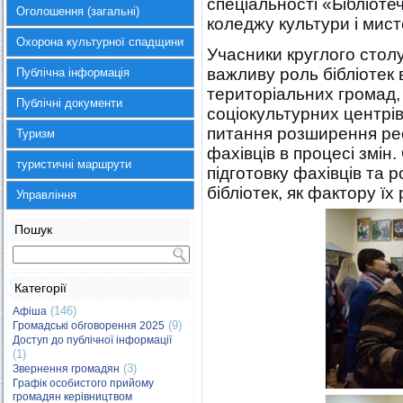
спеціальності «Бібліот
Оголошення (загальні)
коледжу культури і мист
Охорона культурної спадщини
Учасники круглого стол
важливу роль бібліотек 
Публічна інформація
територіальних громад,
Публічні документи
соціокультурних центрі
питання розширення ресу
Туризм
фахівців в процесі змін
туристичні маршрути
підготовку фахівців та р
бібліотек, як фактору їх
Управління
Пошук
Категорії
(146)
Афіша
(9)
Громадські обговорення 2025
Доступ до публічної інформації
(1)
(3)
Звернення громадян
Графік особистого прийому
громадян керівництвом