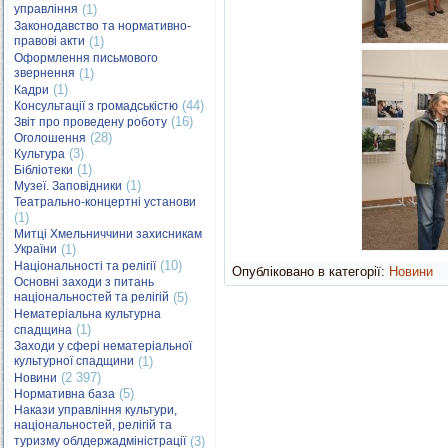
управління
(1)
Законодавство та нормативно-
правові акти
(1)
Оформлення письмового
звернення
(1)
(1)
Кадри
(44)
Консультації з громадськістю
(16)
Звіт про проведену роботу
(28)
Оголошення
(3)
Культура
(1)
Бібліотеки
(1)
Музеї. Заповідники
Театрально-концертні установи
(1)
Митці Хмельниччини захисникам
України
(1)
(10)
Національності та релігії
Опубліковано в категорії:
Новини
Основні заходи з питань
національностей та релігій
(5)
Нематеріальна культурна
(1)
спадщина
Заходи у сфері нематеріальної
культурної спадщини
(1)
(2 397)
Новини
(5)
Нормативна база
Накази управління культури,
національностей, релігій та
туризму облдержадміністрації
(3)