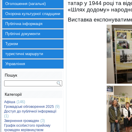
татар у 1944 році та ві
Оголошення (загальні)
«Шлях додому» народно
Охорона культурної спадщини
Виставка експонуватимет
Публічна інформація
Публічні документи
Туризм
туристичні маршрути
Управління
Пошук
Категорії
(146)
Афіша
(9)
Громадські обговорення 2025
Доступ до публічної інформації
(1)
(3)
Звернення громадян
Графік особистого прийому
громадян керівництвом