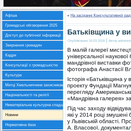
Афіша
«
На засіданні Консультативної ра
Громадські обговорення 2025
Батьківщина у ви
Доступ до публічної інформації
|
Опубліковано
16.03.2018
Автор
administr
Звернення громадян
В малій галереї мистец
Кадри
універсальної наукової 
мандрівної виставки фо
Консультації з громадськістю
фотографа Анастасії Вл
Культура
Історія «Батьківщина у 
проекту Фундації Магн
Митці Хмельниччини захисникам України
перегляду Американськи
Національності та релігії
«Мандрівна галерея» за
Нематеріальна культурна спадщина
Під час заходу відвідув
які у 2014 році змушені
Новини
у Львівській області. 
Нормативна база
А. Власової, документал