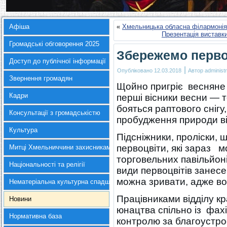
Афіша
«
Хмельницька обласна філармонія
Презентація вистав
Громадські обговорення 2025
Збережемо перво
Доступ до публічної інформації
|
Опубліковано
12.03.2018
Автор
administr
Звернення громадян
Щойно пригріє весняне 
Кадри
перші вісники весни — т
бояться раптового сніг
Консультації з громадськістю
пробудження природи ві
Культура
Підсніжники, проліски,
первоцвіти, які зараз 
Митці Хмельниччини захисникам України
торговельних павільйонів
Національності та релігії
види первоцвітів занесен
можна зривати, адже во
Нематеріальна культурна спадщина
Працівниками відділу кр
Новини
юнацтва спільно із фахі
Нормативна база
контролю за благоустр