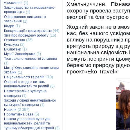
управління
(1)
Хмельниччини. Пізнавал
Законодавство та нормативно-
охорону провела заступ
правові акти
(1)
екології та благоустрою 
Оформлення письмового
звернення
(1)
(1)
Жодний закон не в змоз
Кадри
(44)
Консультації з громадськістю
нас, без нашого усвідомл
(16)
Звіт про проведену роботу
впливу на порушників 
(28)
Оголошення
(3)
Культура
врятують природу від р
(1)
Бібліотеки
національна свідомість 
(1)
Музеї. Заповідники
можуть посприяти цьом
Театрально-концертні установи
(1)
бережімо природу рідно
Митці Хмельниччини захисникам
проект«Eko Travel»!
України
(1)
(10)
Національності та релігії
Основні заходи з питань
національностей та релігій
(5)
Нематеріальна культурна
(1)
спадщина
Заходи у сфері нематеріальної
культурної спадщини
(1)
(2 397)
Новини
(5)
Нормативна база
Накази управління культури,
національностей, релігій та
туризму облдержадміністрації
(3)