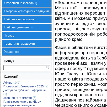
«Збережемо первоцвіти»
Оголошення (загальні)
Мета акції – інформува
Охорона культурної спадщини
від знищення первоцвіт
квіти, ми можемо приму
Публічна інформація
зупинитись, відтак звес
Публічні документи
природі квіт, заохочуват
природоохоронній робо
Туризм
рідного краю.
туристичні маршрути
Фахівці бібліотеки виго
Управління
інформація про первоцві
відповідальність за їх з
Пошук
проведенні акції взяли
сфери послуг” під керівн
Юрія Ткачука. Юнаки та 
Категорії
нашого міста продавцям 
(146)
Афіша
просто перехожим. Розп
(9)
Громадські обговорення 2025
природі знищуючи перво
Доступ до публічної інформації
(1)
відділом краєзнавства 
(3)
Звернення громадян
Дашкевич познайомила мо
Графік особистого прийому
Червоною книгою Украї
громадян керівництвом