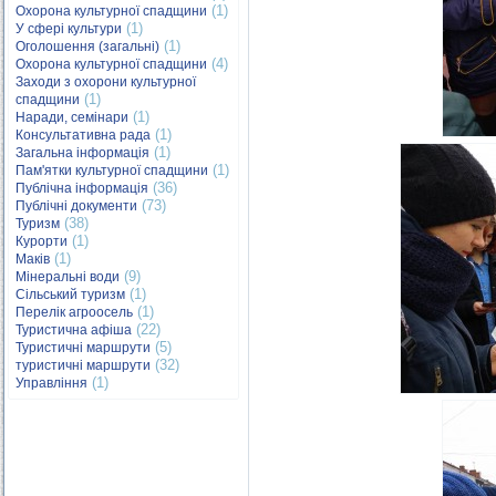
(1)
Охорона культурної спадщини
(1)
У сфері культури
(1)
Оголошення (загальні)
(4)
Охорона культурної спадщини
Заходи з охорони культурної
(1)
спадщини
(1)
Наради, семінари
(1)
Консультативна рада
(1)
Загальна інформація
(1)
Пам'ятки культурної спадщини
(36)
Публічна інформація
(73)
Публічні документи
(38)
Туризм
(1)
Курорти
(1)
Маків
(9)
Мінеральні води
(1)
Сільський туризм
(1)
Перелік агроосель
(22)
Туристична афіша
(5)
Туристичні маршрути
(32)
туристичні маршрути
(1)
Управління