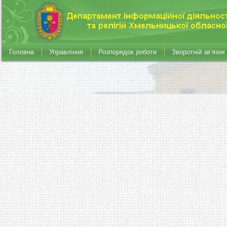
Головна
Управління
Розпорядок роботи
Зворотній зв’язок