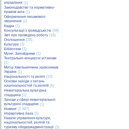
управління
(1)
Законодавство та нормативно-
правові акти
(1)
Оформлення письмового
звернення
(1)
(1)
Кадри
(44)
Консультації з громадськістю
(16)
Звіт про проведену роботу
(28)
Оголошення
(3)
Культура
(1)
Бібліотеки
(1)
Музеї. Заповідники
Театрально-концертні установи
(1)
Митці Хмельниччини захисникам
України
(1)
(10)
Національності та релігії
Основні заходи з питань
національностей та релігій
(5)
Нематеріальна культурна
(1)
спадщина
Заходи у сфері нематеріальної
культурної спадщини
(1)
(2 397)
Новини
(5)
Нормативна база
Накази управління культури,
національностей, релігій та
туризму облдержадміністрації
(3)