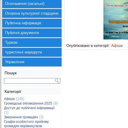
Оголошення (загальні)
Охорона культурної спадщини
Публічна інформація
Публічні документи
Туризм
Опубліковано в категорії:
Афіша
туристичні маршрути
Управління
Пошук
Категорії
(146)
Афіша
(9)
Громадські обговорення 2025
Доступ до публічної інформації
(1)
(3)
Звернення громадян
Графік особистого прийому
громадян керівництвом