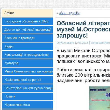
Афіша
«
«Ми – єдині!»
Громадські обговорення 2025
Обласний літера
музей М.Островсь
Доступ до публічної інформації
запрошує!
Звернення громадян
|
Опубліковано
12.03.2018
Автор
administr
Кадри
В музеї Миколи Островсь
Консультації з громадськістю
працювати виставка “Мін
пляшках” волинського 
Культура
Роботи виконані з приро
Митці Хмельниччини захисникам України
близько 200 вітрильникі
Національності та релігії
надзвичайні роботи вел
Нематеріальна культурна спадщина
Новини
Нормативна база