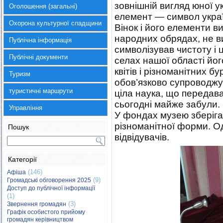
зовнішній вигляд юної у
Оголошення (загальні)
елемент — символ украї
Охорона культурної спадщини
Вінок і його елементи в
народних обрядах, не ви
Публічна інформація
символізував чистоту і 
Публічні документи
селах нашої області йог
квітів і різноманітних б
Туризм
обов’язково супроводжу
туристичні маршрути
ціла наука, що передавал
сьогодні майже забули.
Управління
У фондах музею зберігає
різноманітної форми. Од
Пошук
відвідувачів.
Категорії
(146)
Афіша
(9)
Громадські обговорення 2025
Доступ до публічної інформації
(1)
(3)
Звернення громадян
Графік особистого прийому
громадян керівництвом