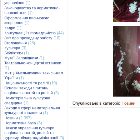
управління
(1)
Законодавство та нормативно-
правові акти
(1)
Оформлення письмового
звернення
(1)
(1)
Кадри
(44)
Консультації з громадськістю
(16)
Звіт про проведену роботу
(28)
Оголошення
(3)
Культура
(1)
Бібліотеки
(1)
Музеї. Заповідники
Театрально-концертні установи
(1)
Митці Хмельниччини захисникам
України
(1)
(10)
Національності та релігії
Основні заходи з питань
національностей та релігій
(5)
Нематеріальна культурна
(1)
спадщина
Опубліковано в категорії:
Новини
Заходи у сфері нематеріальної
культурної спадщини
(1)
(2 397)
Новини
(5)
Нормативна база
Накази управління культури,
національностей, релігій та
туризму облдержадміністрації
(3)