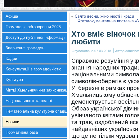
Афіша
«
Свято весни, жіночності і краси
Фотодокументальна виставка «У
Громадські обговорення 2025
Хто вміє віночок
Доступ до публічної інформації
любити
Звернення громадян
|
Опубліковано
07.03.2018
Автор
administr
Кадри
Справжнє розуміння укр
знання народних традиц
Консультації з громадськістю
національними символам
Культура
символів-оберегів є укра
У березні в рамках про
Митці Хмельниччини захисникам України
Хмельницькому обласно
Національності та релігії
демонструється весільн
Образ української дівч
Нематеріальна культурна спадщина
увінчаного квітами голов
та трав, оздоблений яс
Новини
найдавніших українських
Нормативна база
що це не тільки чудова