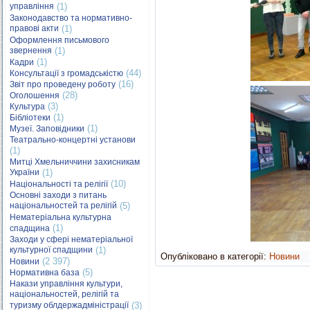
управління
(1)
Законодавство та нормативно-
правові акти
(1)
Оформлення письмового
звернення
(1)
(1)
Кадри
(44)
Консультації з громадськістю
(16)
Звіт про проведену роботу
(28)
Оголошення
(3)
Культура
(1)
Бібліотеки
(1)
Музеї. Заповідники
Театрально-концертні установи
(1)
Митці Хмельниччини захисникам
України
(1)
(10)
Національності та релігії
Основні заходи з питань
національностей та релігій
(5)
Нематеріальна культурна
(1)
спадщина
Заходи у сфері нематеріальної
культурної спадщини
(1)
Опубліковано в категорії:
Новини
(2 397)
Новини
(5)
Нормативна база
Накази управління культури,
національностей, релігій та
туризму облдержадміністрації
(3)