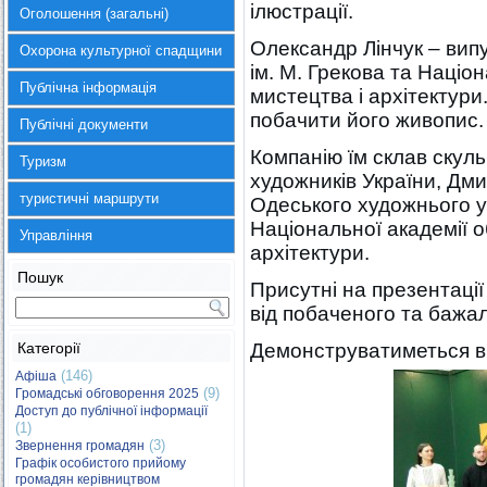
ілюстрації.
Оголошення (загальні)
Олександр Лінчук – вип
Охорона культурної спадщини
ім. М. Грекова та Націо
Публічна інформація
мистецтва і архітектури
побачити його живопис.
Публічні документи
Компанію їм склав скуль
Туризм
художників України, Дми
туристичні маршрути
Одеського художнього у
Національної академії 
Управління
архітектури.
Пошук
Присутні на презентаці
від побаченого та бажа
Категорії
Демонструватиметься ви
(146)
Афіша
(9)
Громадські обговорення 2025
Доступ до публічної інформації
(1)
(3)
Звернення громадян
Графік особистого прийому
громадян керівництвом