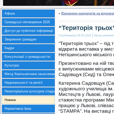
Афіша
«
Визначено кандидатів на відзнач
Громадські обговорення 2025
“Територія трьох
Доступ до публічної інформації
|
Опубліковано
05.03.2018
Автор
administr
Звернення громадян
“Територія трьох” – пі
Кадри
відкрита виставка у мис
Нетішинського міського
Консультації з громадськістю
Презентовано на ній тво
Культура
є випускниками місцево
Садовщук (Сид) та Олек
Митці Хмельниччини захисникам України
Катерина Садовщук (Са
Національності та релігії
художнього училища ім.
Нематеріальна культурна спадщина
Мистецтв у Львові, лаур
стажистка програми Мін
Новини
працює у Львові, співза
Нормативна база
“STAMPA”. На виставці 