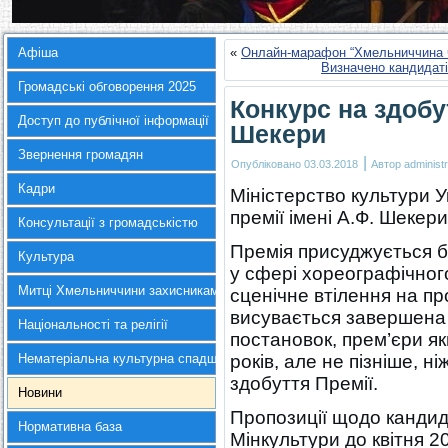
Афіша
«
Онлайн-марафон “Хмельниччина 
Визначено кандидаті
Громадські обговорення 2025
Конкурс на здобут
Доступ до публічної інформації
Шекери
Звернення громадян
|
Опубліковано
03.03.2018
Автор
administr
Кадри
Міністерство культури У
премії імені А.Ф. Шекери
Консультації з громадськістю
Премія присуджується б
Культура
у сфері хореографічног
Митці Хмельниччини захисникам України
сценічне втілення на пр
висувається завершена 
Національності та релігії
постановок, прем’єри як
Нематеріальна культурна спадщина
років, але не пізніше, н
здобуття Премії.
Новини
Пропозиції щодо кандид
Нормативна база
Мінкультури до квітня 201