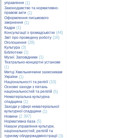
управління
(1)
Законодавство та нормативно-
правові акти
(1)
Оформлення письмового
звернення
(1)
(1)
Кадри
(44)
Консультації з громадськістю
(16)
Звіт про проведену роботу
(28)
Оголошення
(3)
Культура
(1)
Бібліотеки
(1)
Музеї. Заповідники
Театрально-концертні установи
(1)
Митці Хмельниччини захисникам
України
(1)
(10)
Національності та релігії
Основні заходи з питань
національностей та релігій
(5)
Нематеріальна культурна
(1)
спадщина
Заходи у сфері нематеріальної
культурної спадщини
(1)
(2 397)
Новини
(5)
Нормативна база
Накази управління культури,
національностей, релігій та
туризму облдержадміністрації
(3)