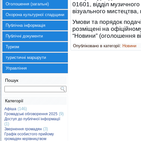
01601, відділ музичного
Оголошення (загальні)
візуального мистецтва, к
Охорона культурної спадщини
Умови та порядок подачі
Публічна інформація
розміщені на офіційному
“Новини” (оголошення ві
Публічні документи
Опубліковано в категорії:
Новини
Туризм
туристичні маршрути
Управління
Пошук
Категорії
(146)
Афіша
(9)
Громадські обговорення 2025
Доступ до публічної інформації
(1)
(3)
Звернення громадян
Графік особистого прийому
громадян керівництвом