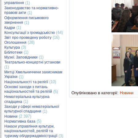
управління
(1)
Законодавство та нормативно-
правові акти
(1)
Оформлення письмового
звернення
(1)
(1)
Кадри
(44)
Консультації з громадськістю
(16)
Звіт про проведену роботу
(28)
Оголошення
(3)
Культура
(1)
Бібліотеки
(1)
Музеї. Заповідники
Театрально-концертні установи
(1)
Митці Хмельниччини захисникам
України
(1)
(10)
Національності та релігії
Основні заходи з питань
національностей та релігій
(5)
Опубліковано в категорії:
Новини
Нематеріальна культурна
(1)
спадщина
Заходи у сфері нематеріальної
культурної спадщини
(1)
(2 397)
Новини
(5)
Нормативна база
Накази управління культури,
національностей, релігій та
туризму облдержадміністрації
(3)