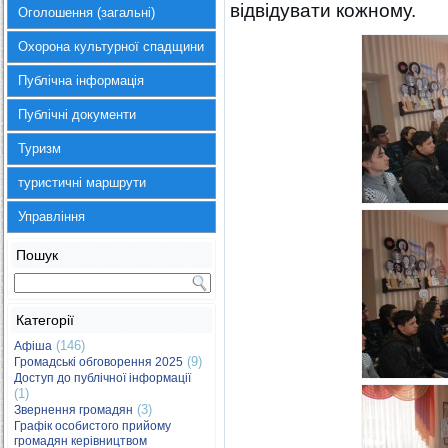
відвідувати кожному.
Оголошення (загальні)
Охорона культурної спадщини
Публічна інформація
Публічні документи
Туризм
туристичні маршрути
Управління
Пошук
Категорії
(146)
Афіша
(9)
Громадські обговорення 2025
Доступ до публічної інформації
(1)
(3)
Звернення громадян
Графік особистого прийому
громадян керівництвом