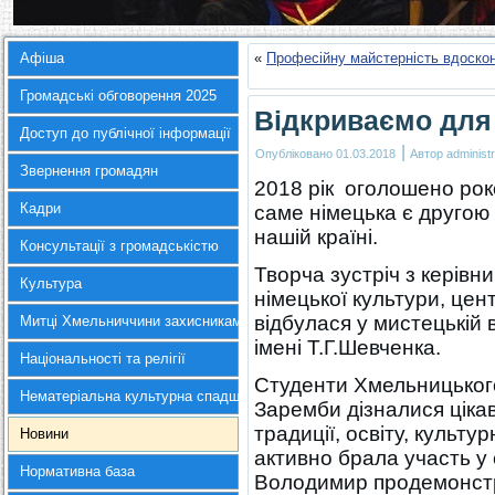
Афіша
«
Професійну майстерність вдоскон
Громадські обговорення 2025
Відкриваємо для
Доступ до публічної інформації
|
Опубліковано
01.03.2018
Автор
administr
Звернення громадян
2018 рік оголошено роко
Кадри
саме німецька є другою
нашій країні.
Консультації з громадськістю
Творча зустріч з керів
Культура
німецької культури, це
відбулася у мистецькій в
Митці Хмельниччини захисникам України
імені Т.Г.Шевченка.
Національності та релігії
Студенти Хмельницького
Нематеріальна культурна спадщина
Заремби дізналися цікав
традиції, освіту, культ
Новини
активно брала участь у 
Нормативна база
Володимир продемонстру