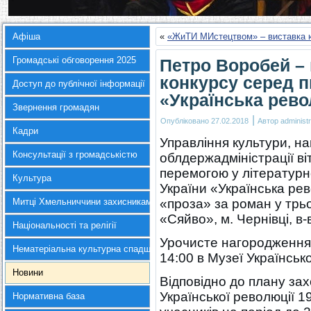
Афіша
«
«ЖиТИ МИстецтвом» – виставка ю
Громадські обговорення 2025
Петро Воробей –
конкурсу серед п
Доступ до публічної інформації
«Українська рево
Звернення громадян
|
Опубліковано
27.02.2018
Автор
administr
Кадри
Управління культури, на
Консультації з громадськістю
облдержадміністрації в
перемогою у літературн
Культура
України «Українська рев
Митці Хмельниччини захисникам України
«проза» за роман у трьо
«Сяйво», м. Чернівці, в-
Національності та релігії
Урочисте нагородження 
Нематеріальна культурна спадщина
14:00 в Музеї Українсько
Новини
Відповідно до плану зах
Української революції 19
Нормативна база