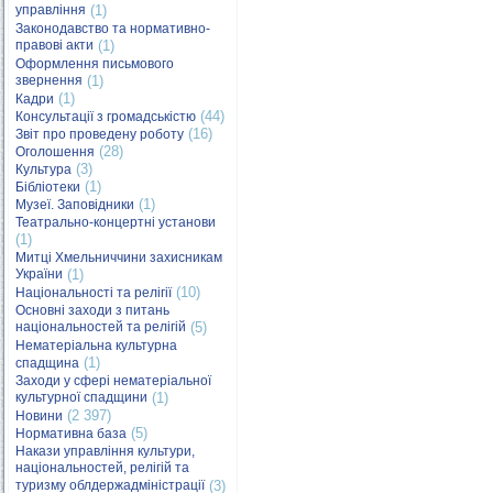
управління
(1)
Законодавство та нормативно-
правові акти
(1)
Оформлення письмового
звернення
(1)
(1)
Кадри
(44)
Консультації з громадськістю
(16)
Звіт про проведену роботу
(28)
Оголошення
(3)
Культура
(1)
Бібліотеки
(1)
Музеї. Заповідники
Театрально-концертні установи
(1)
Митці Хмельниччини захисникам
України
(1)
(10)
Національності та релігії
Основні заходи з питань
національностей та релігій
(5)
Нематеріальна культурна
(1)
спадщина
Заходи у сфері нематеріальної
культурної спадщини
(1)
(2 397)
Новини
(5)
Нормативна база
Накази управління культури,
національностей, релігій та
туризму облдержадміністрації
(3)