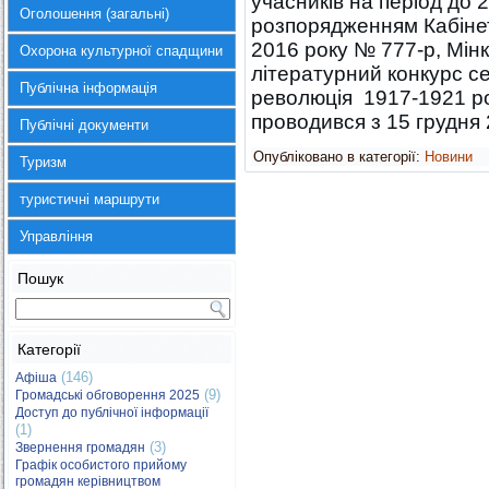
учасників на період до 
Оголошення (загальні)
розпорядженням Кабінету
2016 року № 777-р, Мі
Охорона культурної спадщини
літературний конкурс с
Публічна інформація
революція 1917-1921 ро
проводився з 15 грудня 
Публічні документи
Опубліковано в категорії:
Новини
Туризм
туристичні маршрути
Управління
Пошук
Категорії
(146)
Афіша
(9)
Громадські обговорення 2025
Доступ до публічної інформації
(1)
(3)
Звернення громадян
Графік особистого прийому
громадян керівництвом