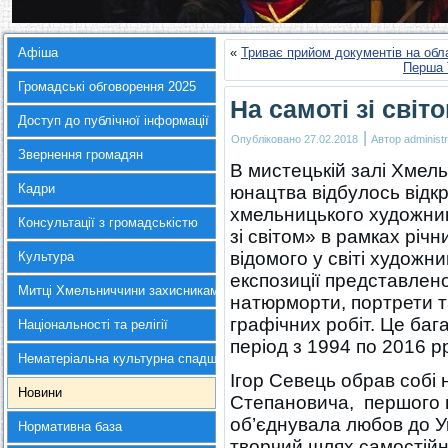
Афіша
«
Триває прийом документів на обла
Перша 
Громадські обговорення 2025
На самоті зі світ
Доступ до публічної інформації
|
Опубліковано
27.02.2018
Автор
administr
Звернення громадян
В мистецькій залі Хмель
Кадри
юнацтва відбулось відк
хмельницького художник
Консультації з громадськістю
зі світом» в рамках річн
відомого у світі художн
Культура
експозиції представлен
Митці Хмельниччини захисникам України
натюрморти, портрети т
графічних робіт. Це баг
Національності та релігії
період з 1994 по 2016 р
Нематеріальна культурна спадщина
Ігор Севець обрав собі 
Новини
Степановича, першого в
об’єднувала любов до У
Нормативна база
творчий шлях самостійн