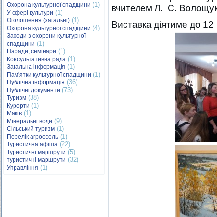
(1)
Охорона культурної спадщини
вчителем Л. С. Волощук
(1)
У сфері культури
(1)
Оголошення (загальні)
Виставка діятиме до 12 
(4)
Охорона культурної спадщини
Заходи з охорони культурної
(1)
спадщини
(1)
Наради, семінари
(1)
Консультативна рада
(1)
Загальна інформація
(1)
Пам'ятки культурної спадщини
(36)
Публічна інформація
(73)
Публічні документи
(38)
Туризм
(1)
Курорти
(1)
Маків
(9)
Мінеральні води
(1)
Сільський туризм
(1)
Перелік агроосель
(22)
Туристична афіша
(5)
Туристичні маршрути
(32)
туристичні маршрути
(1)
Управління