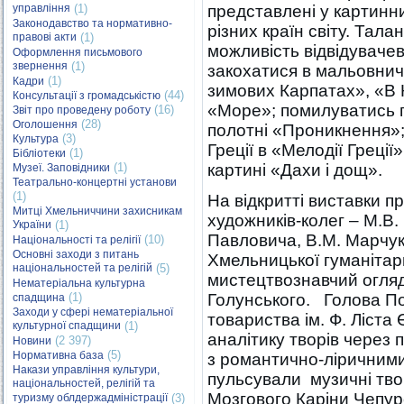
управління
(1)
представлені у картинн
Законодавство та нормативно-
різних країн світу. Тал
правові акти
(1)
можливість відвідувачев
Оформлення письмового
звернення
(1)
закохатися в мальовнич
(1)
Кадри
зимових Карпатах», «В 
(44)
Консультації з громадськістю
«Море»; помилуватись п
(16)
Звіт про проведену роботу
(28)
Оголошення
полотні «Проникнення»;
(3)
Культура
Греції в «Мелодії Греці
(1)
Бібліотеки
(1)
картині «Дахи і дощ».
Музеї. Заповідники
Театрально-концертні установи
(1)
На відкритті виставки п
Митці Хмельниччини захисникам
художників-колег – М.В
України
(1)
Павловича, В.М. Марчука
(10)
Національності та релігії
Основні заходи з питань
Хмельницької гуманітарн
національностей та релігій
(5)
мистецтвознавчий огляд 
Нематеріальна культурна
(1)
Голунського. Голова По
спадщина
Заходи у сфері нематеріальної
товариства ім. Ф. Ліста
культурної спадщини
(1)
аналітику творів через 
(2 397)
Новини
(5)
Нормативна база
з романтично-ліричним
Накази управління культури,
пульсували музичні тво
національностей, релігій та
Мозгового Каріни Чепурс
туризму облдержадміністрації
(3)