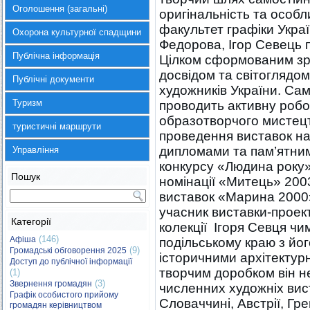
Оголошення (загальні)
оригінальність та особ
факультет графіки Україн
Охорона культурної спадщини
Федорова, Ігор Севець 
Публічна інформація
Цілком сформованим зр
досвідом та світоглядом
Публічні документи
художників України. Са
Туризм
проводить активну робот
образотворчого мистецтв
туристичні маршрути
проведення виставок н
дипломами та пам’ятни
Управління
конкурсу «Людина року»
Пошук
номінації «Митець» 200
виставок «Марина 2000
учасник виставки-проек
Категорії
колекції Ігоря Севця ч
(146)
Афіша
подільському краю з йо
(9)
Громадські обговорення 2025
історичними архітектур
Доступ до публічної інформації
творчим доробком він н
(1)
(3)
Звернення громадян
численних художніх вис
Графік особистого прийому
Словаччині, Австрії, Гре
громадян керівництвом