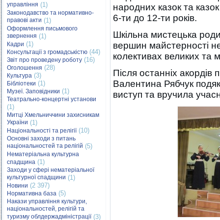
управління
(1)
народних казок та казок 
Законодавство та нормативно-
6-ти до 12-ти років.
правові акти
(1)
Оформлення письмового
Шкільна мистецька роди
звернення
(1)
(1)
вершин майстерності не
Кадри
(44)
Консультації з громадськістю
колективах великих та 
(16)
Звіт про проведену роботу
(28)
Оголошення
Після останніх акордів
(3)
Культура
Валентина Рябчук подя
(1)
Бібліотеки
(1)
Музеї. Заповідники
виступ та вручила учас
Театрально-концертні установи
(1)
Митці Хмельниччини захисникам
України
(1)
(10)
Національності та релігії
Основні заходи з питань
національностей та релігій
(5)
Нематеріальна культурна
(1)
спадщина
Заходи у сфері нематеріальної
культурної спадщини
(1)
(2 397)
Новини
(5)
Нормативна база
Накази управління культури,
національностей, релігій та
туризму облдержадміністрації
(3)