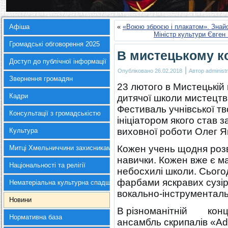
Афіша
«
«Воюю зброєю і плакатом». Знай
Міністр культури Євген
Громадські обговорення 2025
В мистецькому к
Доступ до публічної інформації
|
Опубліковано
26.02.2018
Автор
administr
Звернення громадян
23 лютого в Мистецькій 
Кадри
дитячої школи мистецтв
Фестиваль учнівської тв
Консультації з громадськістю
ініціатором якого став 
виховної роботи Олег Я
Культура
Кожен учень щодня розви
Митці Хмельниччини захисникам України
навички. Кожен вже є м
Національності та релігії
небосхилі школи. Сього
фарбами яскравих сузір
Нематеріальна культурна спадщина
вокально-інструменталь
Новини
В різноманітній концер
Нормативна база
ансамбль скрипалів «Ad