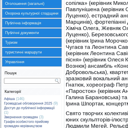
сопілка» (керівник Мик
Оголошення (загальні)
Павлунішена (керівник 
Охорона культурної спадщини
Луценко), естрадний ан
Марцинів), фортепіанні 
Публічна інформація
Хіміча Олега, Жевняк Ол
Публічні документи
Луценко), Березовськог
(керівник Ірина Морочко
Туризм
Чугаєв та Леонтина Сав
туристичні маршрути
(керівник Леонтина Саві
пісня» (керівник Олеся
Управління
Вознюк) ансамбль «Конф
Добровольська), квартет
Пошук
зразковий вокальний ан
Гнатюк, хореограф Петр
«Паросток» (керівник А
Категорії
Галина Барановська) та 
(146)
Афіша
Ірина Шпортак, концерт
(9)
Громадські обговорення 2025
Доступ до публічної інформації
(1)
Свято творчих колектив
(3)
Звернення громадян
юних скульпторів-ілюст
Графік особистого прийому
Людмили Мегей. Рельєфн
громадян керівництвом