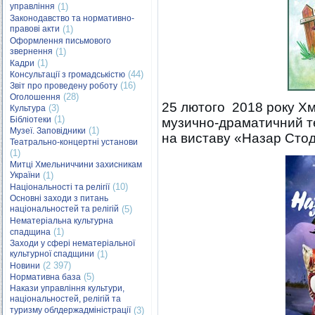
управління
(1)
Законодавство та нормативно-
правові акти
(1)
Оформлення письмового
звернення
(1)
(1)
Кадри
(44)
Консультації з громадськістю
(16)
Звіт про проведену роботу
(28)
Оголошення
25 лютого 2018 року Х
(3)
Культура
(1)
Бібліотеки
музично-драматичний те
(1)
Музеї. Заповідники
на виставу «Назар Стод
Театрально-концертні установи
(1)
Митці Хмельниччини захисникам
України
(1)
(10)
Національності та релігії
Основні заходи з питань
національностей та релігій
(5)
Нематеріальна культурна
(1)
спадщина
Заходи у сфері нематеріальної
культурної спадщини
(1)
(2 397)
Новини
(5)
Нормативна база
Накази управління культури,
національностей, релігій та
туризму облдержадміністрації
(3)