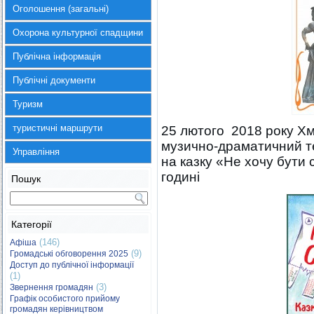
Оголошення (загальні)
Охорона культурної спадщини
Публічна інформація
Публічні документи
Туризм
туристичні маршрути
25 лютого 2018 року Х
музично-драматичний те
Управління
на казку «Не хочу бути 
годині
Пошук
Категорії
(146)
Афіша
(9)
Громадські обговорення 2025
Доступ до публічної інформації
(1)
(3)
Звернення громадян
Графік особистого прийому
громадян керівництвом