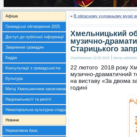
Афіша
«
В обласному художньому музеї вш
Громадські обговорення 2025
Хмельницький об
Доступ до публічної інформації
музично-драматич
Старицького зап
Звернення громадян
|
Кадри
Опубліковано
22.02.2018
Автор
administr
22 лютого 2018 року Х
Консультації з громадськістю
музично-драматичний те
Культура
на виставу «За двома з
годині
Митці Хмельниччини захисникам України
Національності та релігії
Нематеріальна культурна спадщина
Новини
Нормативна база