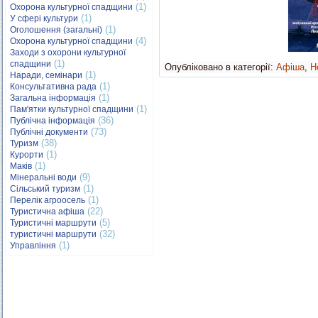
(1)
Охорона культурної спадщини
(1)
У сфері культури
(1)
Оголошення (загальні)
(4)
Охорона культурної спадщини
Заходи з охорони культурної
(1)
спадщини
Опубліковано в категорії:
Афіша
,
Н
(1)
Наради, семінари
(1)
Консультативна рада
(1)
Загальна інформація
(1)
Пам'ятки культурної спадщини
(36)
Публічна інформація
(73)
Публічні документи
(38)
Туризм
(1)
Курорти
(1)
Маків
(9)
Мінеральні води
(1)
Сільський туризм
(1)
Перелік агроосель
(22)
Туристична афіша
(5)
Туристичні маршрути
(32)
туристичні маршрути
(1)
Управління