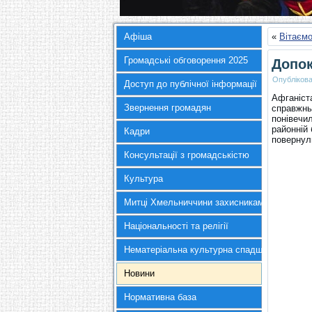
Афіша
«
Вітаємо
Громадські обговорення 2025
Допок
Опубліков
Доступ до публічної інформації
Афганіст
Звернення громадян
справжнь
понівечил
районній 
Кадри
повернул
Консультації з громадськістю
Культура
Митці Хмельниччини захисникам України
Національності та релігії
Нематеріальна культурна спадщина
Новини
Нормативна база