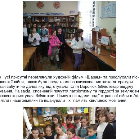
о усі присутні переглянули художній фільм «Шарам» та прослухали пісн
анської війни, також була представлена книжкова виставка літератури
ан забути не дано» яку підготувала Юлія Воронюк бібліотекар відділу
вання. На захід, сповнений почуття патріотизму та гордості за земляків-
ошені користувачі бібліотеки. Присутні згадали події страшної війни в Аф
олягли і наші земляки та вшанували їх пам’ять хвилиною мовчання.