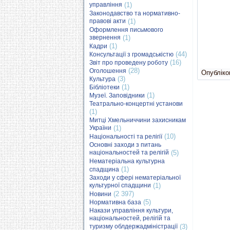
управління
(1)
Законодавство та нормативно-
правові акти
(1)
Оформлення письмового
звернення
(1)
(1)
Кадри
(44)
Консультації з громадськістю
(16)
Звіт про проведену роботу
(28)
Оголошення
Опубліков
(3)
Культура
(1)
Бібліотеки
(1)
Музеї. Заповідники
Театрально-концертні установи
(1)
Митці Хмельниччини захисникам
України
(1)
(10)
Національності та релігії
Основні заходи з питань
національностей та релігій
(5)
Нематеріальна культурна
(1)
спадщина
Заходи у сфері нематеріальної
культурної спадщини
(1)
(2 397)
Новини
(5)
Нормативна база
Накази управління культури,
національностей, релігій та
туризму облдержадміністрації
(3)