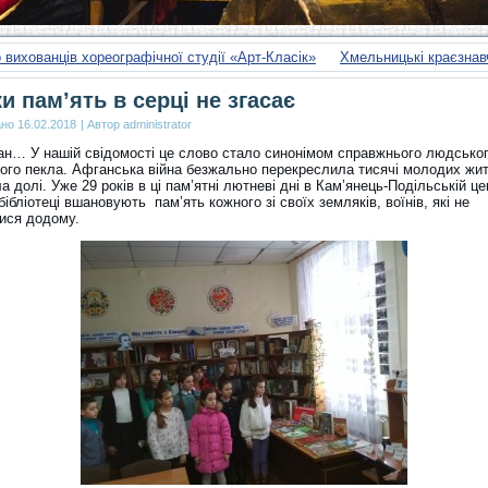
 вихованців хореографічної студії «Арт-Класік»
Хмельницькі краєзнавч
и пам’ять в серці не згасає
ано
16.02.2018
|
Автор
administrator
ан… У нашій свідомості це слово стало синонімом справжнього людськог
ого пекла. Афганська війна безжально перекреслила тисячі молодих жит
а долі. Уже 29 років в ці пам’ятні лютневі дні в Кам’янець-Подільській ц
бібліотеці вшановують пам’ять кожного зі своїх земляків, воїнів, які не
ися додому.