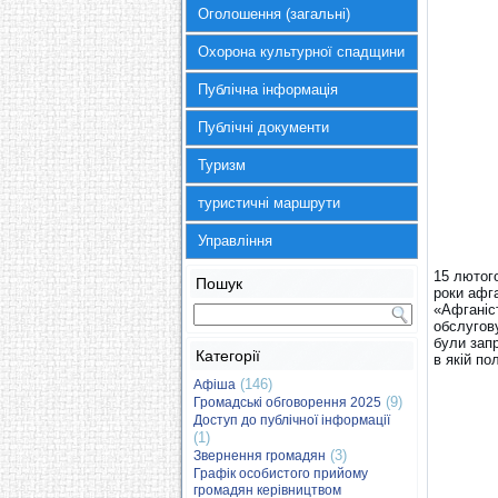
Оголошення (загальні)
Охорона культурної спадщини
Публічна інформація
Публічні документи
Туризм
туристичні маршрути
Управління
15 лютог
Пошук
роки афг
«Афганіст
обслугову
були запр
Категорії
в якій п
(146)
Афіша
(9)
Громадські обговорення 2025
Доступ до публічної інформації
(1)
(3)
Звернення громадян
Графік особистого прийому
громадян керівництвом