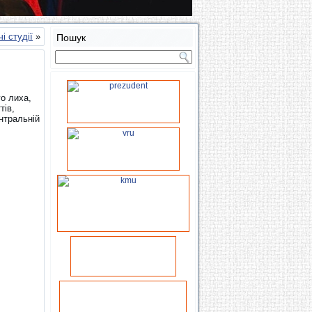
і студії
»
Пошук
о лиха,
тів,
ентральній