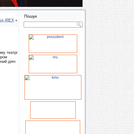
Пошук
від IREX
»
му театрі
ором
ений діяч