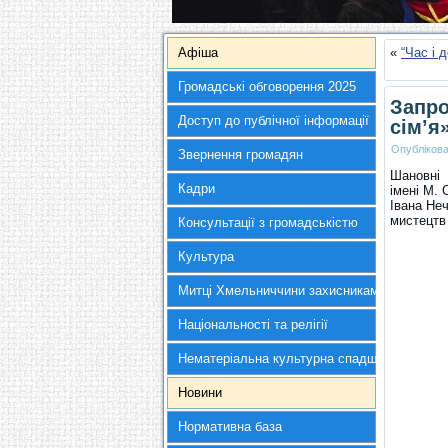
Афіша
«
“Час і 
Громадські обговорення 2025
Запро
Доступ до публічної інформації
сім’я
Опубліков
Звернення громадян
Шановні 
Кадри
імені М.
Івана Не
мистецтв 
Консультації з громадськістю
Культура
Митці Хмельниччини захисникам України
Національності та релігії
Нематеріальна культурна спадщина
Новини
Нормативна база