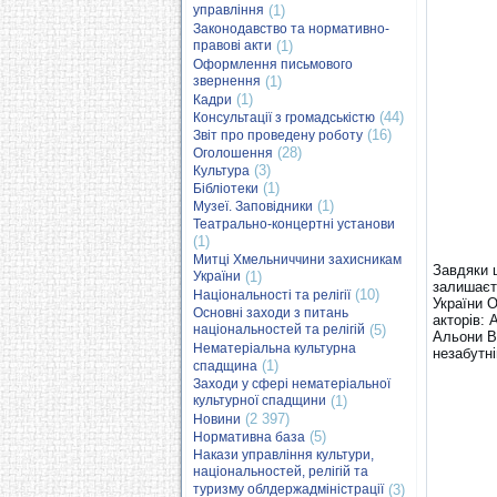
управління
(1)
Законодавство та нормативно-
правові акти
(1)
Оформлення письмового
звернення
(1)
(1)
Кадри
(44)
Консультації з громадськістю
(16)
Звіт про проведену роботу
(28)
Оголошення
(3)
Культура
(1)
Бібліотеки
(1)
Музеї. Заповідники
Театрально-концертні установи
(1)
Митці Хмельниччини захисникам
Завдяки 
України
(1)
залишаєт
(10)
Національності та релігії
України 
Основні заходи з питань
акторів:
національностей та релігій
(5)
Альони В
Нематеріальна культурна
незабутн
(1)
спадщина
Заходи у сфері нематеріальної
культурної спадщини
(1)
(2 397)
Новини
(5)
Нормативна база
Накази управління культури,
національностей, релігій та
туризму облдержадміністрації
(3)