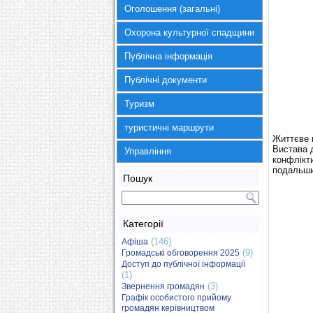
Оголошення (загальні)
Охорона культурної спадщини
Публічна інформація
Публічні документи
Туризм
туристичні маршрути
Життєве к
Вистава 
Управління
конфлікти
подальши
Пошук
Категорії
(146)
Афіша
(9)
Громадські обговорення 2025
Доступ до публічної інформації
(1)
(3)
Звернення громадян
Графік особистого прийому
громадян керівництвом