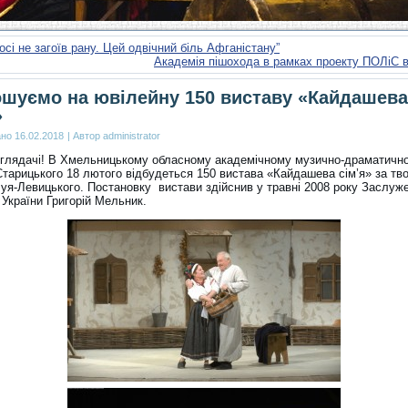
досі не загоїв рану. Цей одвічний біль Афганістану”
Академія пішохода в рамках проекту ПОЛіС 
шуємо на ювілейну 150 виставу «Кайдашева
»
ано
16.02.2018
|
Автор
administrator
глядачі! В Хмельницькому обласному академічному музично-драматично
 Старицького 18 лютого відбудеться 150 вистава «Кайдашева сім’я» за тв
чуя-Левицького. Постановку вистави здійснив у травні 2008 року Заслуж
України Григорій Мельник.