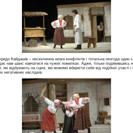
редо Кайдашів – нескінченна низка конфліктів і тотальна незгода один з
дає нам шанс навчатися на чужих помилках. Адже, тільки подивившись 
, які відбувають на сцені, ми можемо вберегти себе від подібної участі і 
х негативних наслідків.