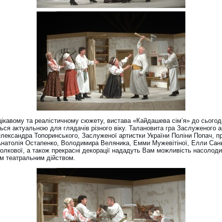
цікавому та реалістичному сюжету, вистава «Кайдашева сім’я» до сьогод
ься актуальною для глядачів різного віку. Талановита гра Заслуженого 
Олександра Топоринського, Заслуженої артистки України Поліни Попач, п
 Анатолія Остапенко, Володимира Веляника, Емми Мужевітіної, Елли Сан
олкової, а також прекрасні декорації нададуть Вам можливість насолод
ім театральним дійством.