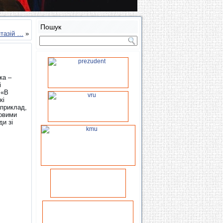
Пошук
нтазій …
»
ка –
і
 «В
кі
априклад,
мовими
ди зі