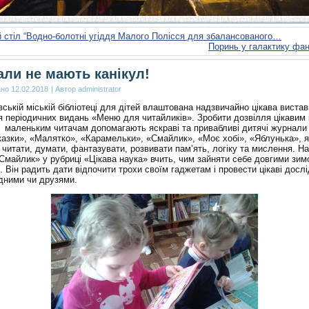
 стіл “Водно-болотні угіддя Малого Полісся для збалансованого…
Поринь у галактику фа
ли не мають канікул!
ано
12.02.2018
|
Автор
administrator
ській міській бібліотеці для дітей влаштована надзвичайно цікава вистав
я періодичних видань «Меню для читайликів». Зробити дозвілля цікавим 
 маленьким читачам допомагають яскраві та привабливі дитячі журнали
казки», «Малятко», «Карамельки», «Смайлик», «Моє хобі», «Яблунька», я
читати, думати, фантазувати, розвивати пам’ять, логіку та мислення. Н
Смайлик» у рубриці «Цікава наука» вчить, чим зайняти себе довгими зи
 Він радить дати відпочити трохи своїм гаджетам і провести цікаві дослі
ідними чи друзями.