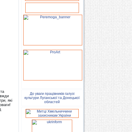
 та
До уваги працівників галузі
авжди
культури Луганської та Донецької
ри, які
областей
зваги!
д