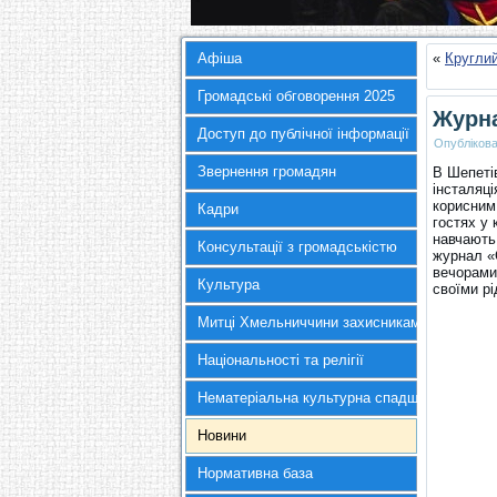
Афіша
«
Круглий
Громадські обговорення 2025
Журна
Доступ до публічної інформації
Опубліков
Звернення громадян
В Шепетів
інсталяці
корисним
Кадри
гостях у 
навчають 
Консультації з громадськістю
журнал «
вечорами.
Культура
своїми р
Митці Хмельниччини захисникам України
Національності та релігії
Нематеріальна культурна спадщина
Новини
Нормативна база