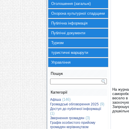
Оголошення (загальні)
Охорона культурної спадщини
Публічна інформація
Публічні документи
Туризм
туристичні маршрути
Управління
Пошук
На журнал
Категорії
саморобк
весело в 
(146)
Афіша
заохочую
(9)
Громадські обговорення 2025
Запрошуєм
Доступ до публічної інформації
дошкільн
(1)
(3)
Звернення громадян
Графік особистого прийому
громадян керівництвом