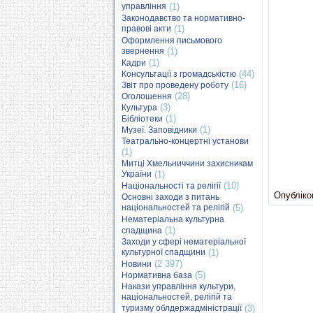
управління
(1)
Законодавство та нормативно-
правові акти
(1)
Оформлення письмового
звернення
(1)
(1)
Кадри
(44)
Консультації з громадськістю
(16)
Звіт про проведену роботу
(28)
Оголошення
(3)
Культура
(1)
Бібліотеки
(1)
Музеї. Заповідники
Театрально-концертні установи
(1)
Митці Хмельниччини захисникам
України
(1)
(10)
Національності та релігії
Опубліков
Основні заходи з питань
національностей та релігій
(5)
Нематеріальна культурна
(1)
спадщина
Заходи у сфері нематеріальної
культурної спадщини
(1)
(2 397)
Новини
(5)
Нормативна база
Накази управління культури,
національностей, релігій та
туризму облдержадміністрації
(3)