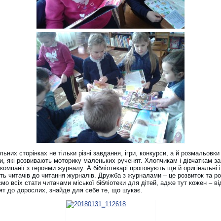
ьних сторінках не тільки різні завдання, ігри, конкурси, а й розмальовки
и, які розвивають моторику маленьких рученят. Хлопчикам і дівчаткам з
компанії з героями журналу. А бібліотекарі пропонують ще й оригінальні іг
ть читачів до читання журналів. Дружба з журналами – це розвиток та ро
о всіх стати читачами міської бібліотеки для дітей, адже тут кожен – ві
ят до дорослих, знайде для себе те, що шукає.